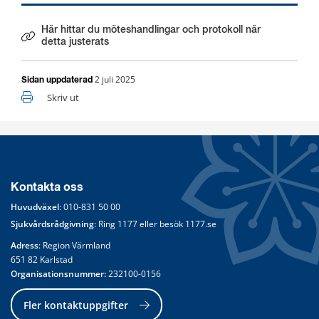
Här hittar du möteshandlingar och protokoll när
Länk till annan webbplats.
detta justerats
2 juli 2025
Sidan uppdaterad
Skriv ut
Kontakta oss
Huvudväxel
: 
010-831 50 00
Sjukvårdsrådgivning
: Ring 
1177
 eller besök 
1177.se
Adress
: Region Värmland
651 82 Karlstad
Organisationsnummer:
 232100-0156
Fler kontaktuppgifter