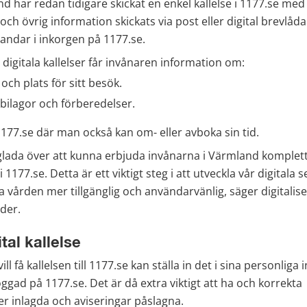
 har redan tidigare skickat en enkel kallelse i 1177.se med t
ch övrig information skickats via post eller digital brevlåda.
 landar i inkorgen på 1177.se.
igitala kallelser får invånaren information om:
och plats för sitt besök.
 bilagor och förberedelser.
1177.se där man också kan om- eller avboka sin tid.
glada över att kunna erbjuda invånarna i Värmland kompletta
 i 1177.se. Detta är ett viktigt steg i att utveckla vår digitala s
a vården mer tillgänglig och användarvänlig, säger digitalise
der.
tal kallelse
l få kallelsen till 1177.se kan ställa in det i sina personliga i
ggad på 1177.se. Det är då extra viktigt att ha och korrekta 
er inlagda och aviseringar påslagna.