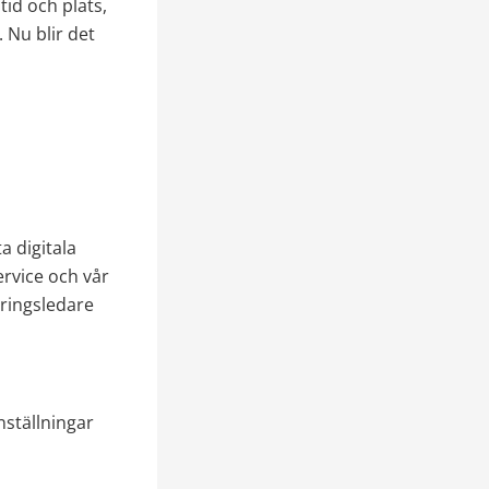
id och plats, 
 Nu blir det 
 digitala 
ervice och vår 
ringsledare 
nställningar 