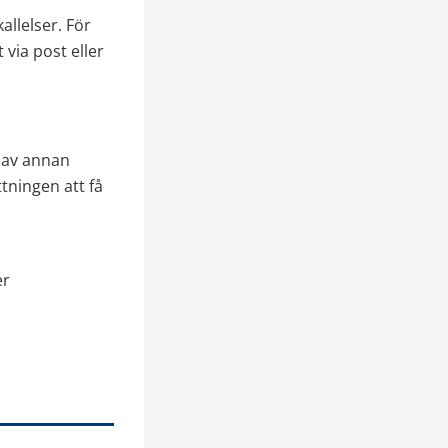
llelser. För 
via post eller 
av annan 
tningen att få 
r 