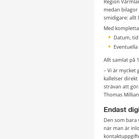
Region Värmland
medan bilagor o
smidigare: allt
Med kompletta d
Datum, tid 
Eventuella
Allt samlat på 
– Vi är mycket 
kallelser direkt
strävan att gör
Thomas Millian
Endast digi
Den som bara vil
när man är inlo
kontaktuppgift