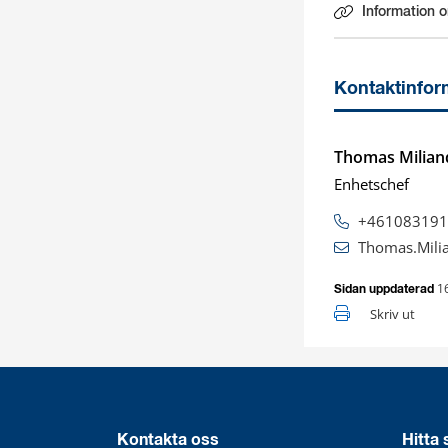
Information om
Länk till ann
Kontaktinfor
Thomas Milian
Enhetschef
+461083191
Thomas.Mili
1
Sidan uppdaterad
Skriv ut
Kontakta oss
Hitta