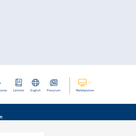
Visa våra andra webbplatser
tavla
Lättläst
English
Pressrum
Webbplatser
n