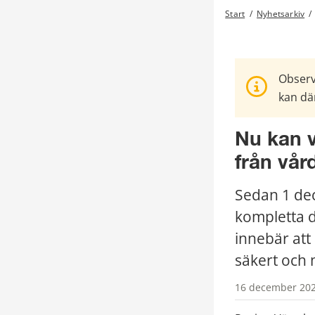
Start
/
Nyhetsarkiv
/
Observ
kan där
Nu kan v
från vår
Sedan 1 dec
kompletta di
innebär att 
säkert och m
16 december 202