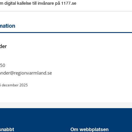
 digital kallelse till invånare på 1177.se
an webbplats.
mation
der
50
ander@regionvarmland.se
6 december 2025
 snabbt
Om webbplatsen