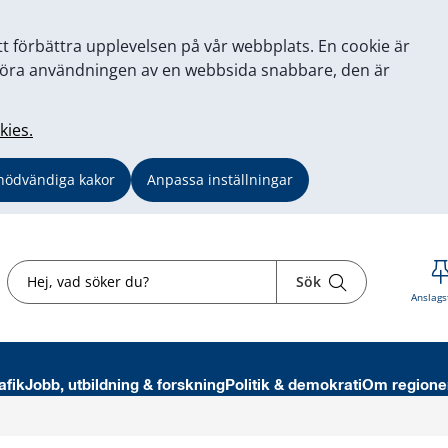
tt förbättra upplevelsen på vår webbplats. En cookie är
tt göra användningen av en webbsida snabbare, den är
kies.
nödvändiga kakor
Anpassa inställningar
Sök
Sök
Anslags
afik
Jobb, utbildning & forskning
Politik & demokrati
Om regione