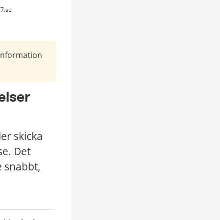
77.se
Information
lser 
r skicka 
e. Det 
 snabbt, 