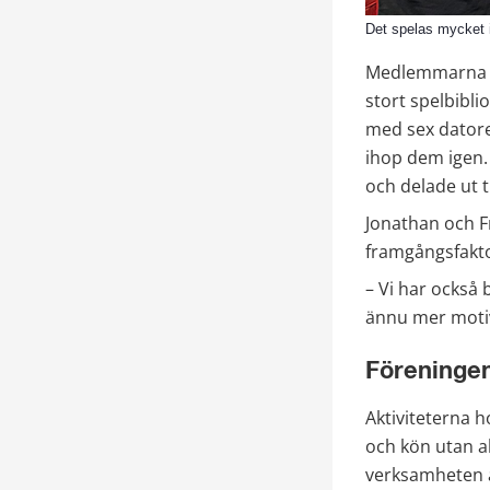
Det spelas mycket i
Medlemmarna ta
stort spelbibli
med sex datore
ihop dem igen. 
och delade ut 
Jonathan och F
framgångsfakto
– Vi har också 
ännu mer motiv
Föreningen
Aktiviteterna 
och kön utan a
verksamheten ä