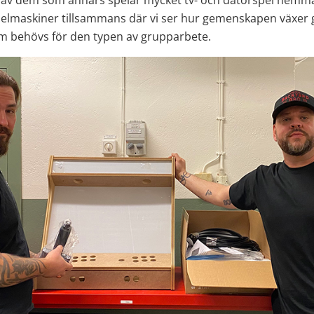
 av dem som annars spelar mycket tv- och datorspel hemma.
elmaskiner tillsammans där vi ser hur gemenskapen växer
 behövs för den typen av grupparbete.