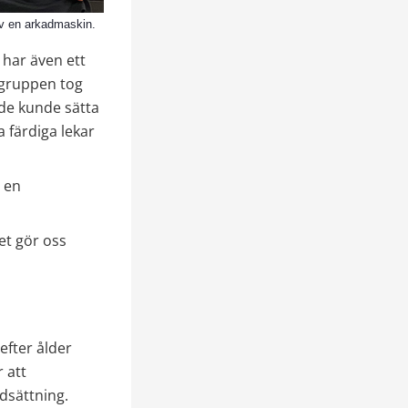
av en arkadmaskin.
ar även ett 
sgruppen tog 
e kunde sätta 
 färdiga lekar 
en 
t gör oss 
fter ålder 
att 
dsättning.