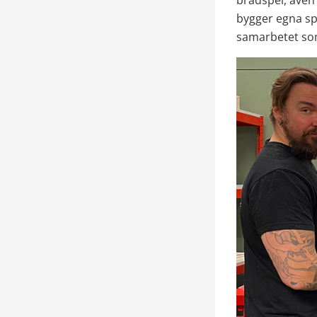
brädspel, även
bygger egna sp
samarbetet som