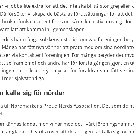
 vi jobba lite extra för att det inte ska bli så stor grej eller 
Då försöker vi skapa de bästa av förutsättningar för att det s
 brukar funka bra. Det finns också en kollektiv omsorg i fö
 vara lätt att komma in i gemenskapen.
redrik har många solskenshistorier om vad föreningen betytt
ånga har fått nya vänner att prata med om sina nördintre
atser via kontakter i föreningen. För många betyder det myck
att se fram emot och andra har för första gången gjort en utf
ningen har också betytt mycket för föräldrar som fått se sin
li mer självständiga.
n kalla sig för nördar
na till Nordmarkens Proud Nerds Association. Det som de 
t.
an kännas laddat men vi har med det i vårt föreningsnamn. O
r glada och stolta över att de äntligen får kalla sig för n