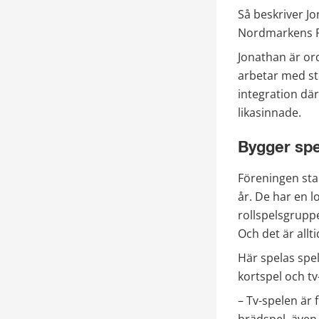
Så beskriver Jo
Nordmarkens P
Jonathan är or
arbetar med st
integration dä
likasinnade.
Bygger spe
Föreningen sta
år. De har en l
rollspelsgrupp
Och det är allt
Här spelas spel
kortspel och tv
– Tv-spelen är 