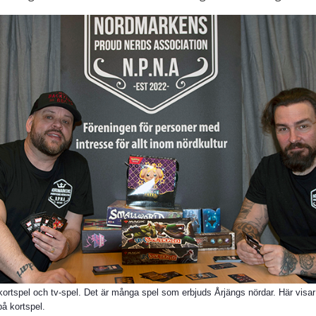
 kortspel och tv-spel. Det är många spel som erbjuds Årjängs nördar. Här visar
å kortspel.