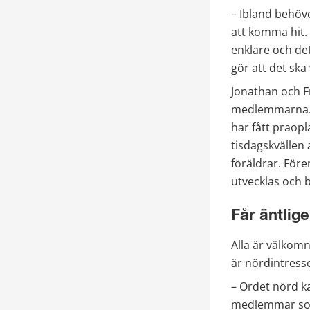
– Ibland behöver
att komma hit. 
enklare och det
gör att det ska
Jonathan och F
medlemmarna. M
har fått praopl
tisdagskvällen 
föräldrar. Före
utvecklas och b
Får äntlige
Alla är välkom
är nördintresse
– Ordet nörd k
medlemmar som ä