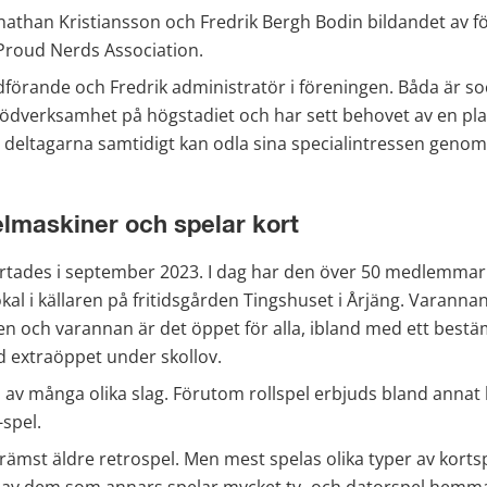
nathan Kristiansson och Fredrik Bergh Bodin bildandet av f
roud Nerds Association.
dförande och Fredrik administratör i föreningen. Båda är so
ödverksamhet på högstadiet och har sett behovet av en plats
r deltagarna samtidigt kan odla sina specialintressen geno
lmaskiner och spelar kort
rtades i september 2023. I dag har den över 50 medlemmar i
okal i källaren på fritidsgården Tingshuset i Årjäng. Varannan 
en och varannan är det öppet för alla, ibland med ett bestä
id extraöppet under skollov.
 av många olika slag. Förutom rollspel erbjuds bland annat 
-spel.
främst äldre retrospel. Men mest spelas olika typer av kortsp