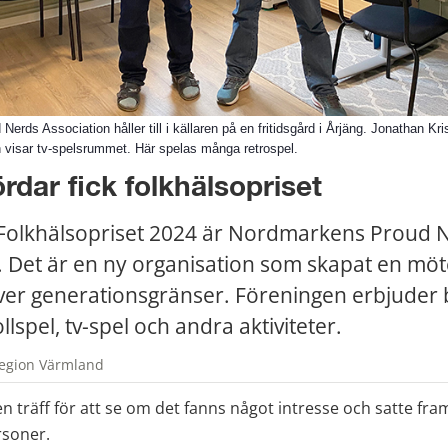
rds Association håller till i källaren på en fritidsgård i Årjäng. Jonathan Kr
 visar tv-spelsrummet. Här spelas många retrospel.
ördar fick folkhälsopriset
Folkhälsopriset 2024 är Nordmarkens Proud N
. Det är en ny organisation som skapat en möte
er generationsgränser. Föreningen erbjuder 
llspel, tv-spel och andra aktiviteter.
Region Värmland
l en träff för att se om det fanns något intresse och satte fram
rsoner.