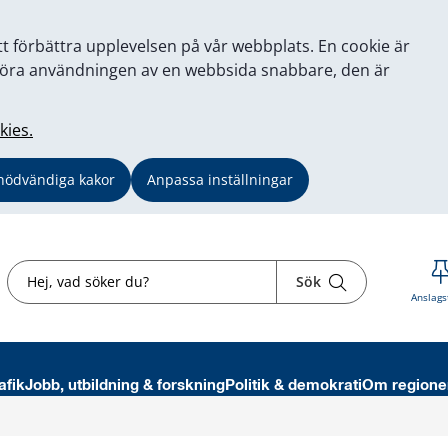
tt förbättra upplevelsen på vår webbplats. En cookie är
tt göra användningen av en webbsida snabbare, den är
kies.
nödvändiga kakor
Anpassa inställningar
Sök
Sök
Anslags
afik
Jobb, utbildning & forskning
Politik & demokrati
Om regione