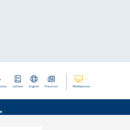
Visa våra andra webbplatser
tavla
Lättläst
English
Pressrum
Webbplatser
n