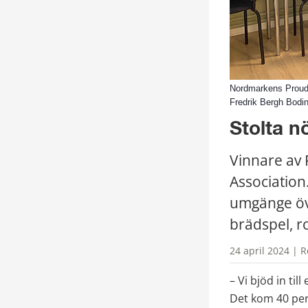
Nordmarkens Proud Ne
Fredrik Bergh Bodin
Stolta n
Vinnare av 
Association
umgänge öv
brädspel, ro
24 april 2024 | 
– Vi bjöd in til
Det kom 40 pe