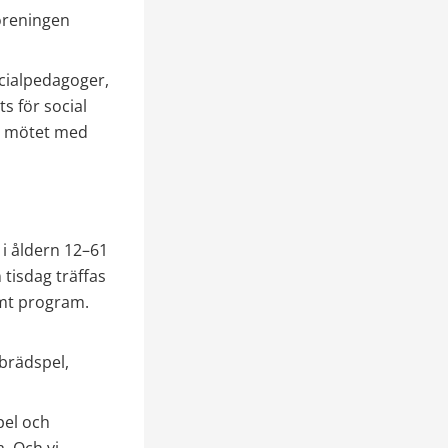
öreningen 
cialpedagoger, 
 för social 
m mötet med 
 åldern 12–61 
tisdag träffas 
mt program. 
brädspel, 
el och 