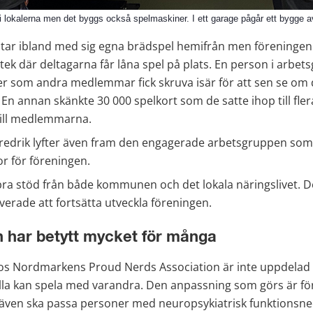
 lokalerna men det byggs också spelmaskiner. I ett garage pågår ett bygge 
r ibland med sig egna brädspel hemifrån men föreningen h
otek där deltagarna får låna spel på plats. En person i arbet
r som andra medlemmar fick skruva isär för att sen se om d
En annan skänkte 30 000 spelkort som de satte ihop till flera
till medlemmarna.
redrik lyfter även fram den engagerade arbetsgruppen som 
r för föreningen.
bra stöd från både kommunen och det lokala näringslivet. De
erade att fortsätta utveckla föreningen.
 har betytt mycket för många
hos Nordmarkens Proud Nerds Association är inte uppdelad e
lla kan spela med varandra. Den anpassning som görs är för 
ven ska passa personer med neuropsykiatrisk funktionsne