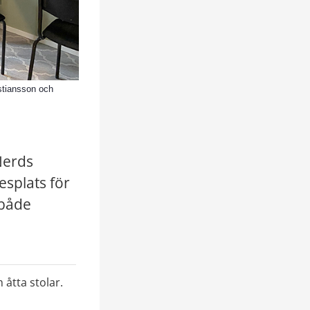
istiansson och
erds 
splats för 
både 
 åtta stolar. 