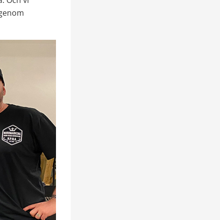
 Och vi 
 genom 