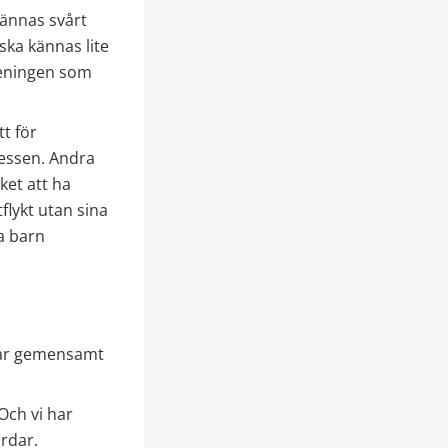
kännas svårt 
ka kännas lite 
reningen som 
 för 
ssen. Andra 
et att ha 
lykt utan sina 
a barn 
har gemensamt 
ch vi har 
ördar.