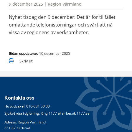
9 december 2025 | Region Värmland
Nyhet tisdag den 9 december: Det är för tillfället 
omfattande telefonistörningar och svårt att nå 
vissa av regionens av verksamheter.
10 december 2025
Sidan uppdaterad
Skriv ut
Kontakta oss
Huvudväxel
: 
010-831 50 00
Sjukvårdsrådgivning
: Ring 
1177
 eller besök 
1177.se
Adress
: Region Värmland
651 82 Karlstad