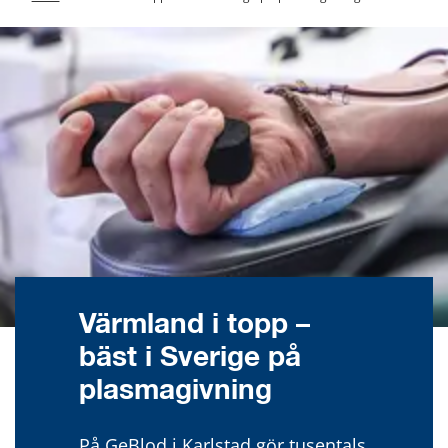
Värmland i topp – 
bäst i Sverige på 
plasmagivning
På GeBlod i Karlstad gör tusentals 