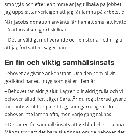
smörgås och efter en timme är jag tillbaka på jobbet. 
Jag uppskattar verkligen att jag får lämna på arbetstid.
När Jacobs donation använts får han ett sms, ett kvitto 
på att insatsen gjort skillnad.
– Det är väldigt motiverande och en stor anledning till 
att jag fortsätter, säger han.
En fin och viktig samhällsinsats
Behovet av givare är konstant. Och den som blivit 
godkänd har ett intyg som gäller i fem år.
– Behovet tar aldrig slut. Lagren blir aldrig fulla och vi 
behöver alltid fler, säger Sara. Är du registrerad givare 
men inte varit här på ett tag, kom gärna igen. Du 
behöver inte lämna ofta, men varje gång räknas!
– Det är en fin samhällsinsats att ge blod eller plasma. 
Många tror att det bara ska finnas om de behöver det. 