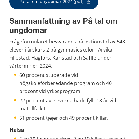
pdf, 376 kB.
På tal om ungdomar 2024 (pdf)
Sammanfattning av På tal om 
ungdomar
Frågeformuläret besvarades på lektionstid av 548 
elever i årskurs 2 på gymnasieskolor i Arvika, 
Filipstad, Hagfors, Karlstad och Säffle under 
vårterminen 2024.
60 procent studerade vid 
högskoleförberedande program och 40 
procent vid yrkesprogram.
22 procent av eleverna hade fyllt 18 år vid 
mättillfället.
51 procent tjejer och 49 procent killar.
Hälsa