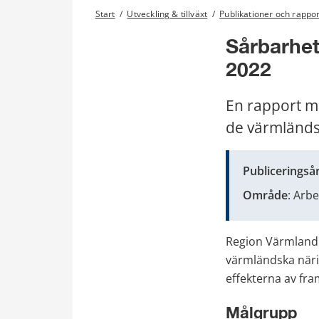
Start
/
Utveckling & tillväxt
/
Publikationer och rappo
Sårbarhet
2022
En rapport me
de värmländ
Publiceringså
Område
: Arb
Region Värmland h
värmländska närin
effekterna av fra
Målgrupp