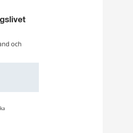
slivet 
and och 
ka 