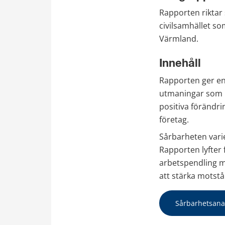
Rapporten riktar s
civilsamhället so
Värmland. 
Innehåll
Rapporten ger en 
utmaningar som l
positiva förändr
företag. 
Sårbarheten varie
Rapporten lyfter 
arbetspendling me
att stärka motstå
Sårbarhetsanal