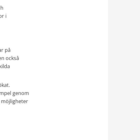
h 
 i 
r på 
n också 
ilda 
kat. 
xempel genom 
möjligheter 