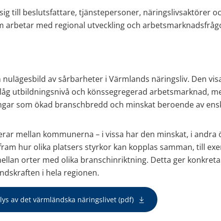
ig till beslutsfattare, tjänstepersoner, näringslivsaktörer oc
m arbetar med regional utveckling och arbetsmarknadsfrågor
nulägesbild av sårbarheter i Värmlands näringsliv. Den visa
åg utbildningsnivå och könssegregerad arbetsmarknad, me
ingar som ökad branschbredd och minskat beroende av ensk
rar mellan kommunerna – i vissa har den minskat, i andra ö
fram hur olika platsers styrkor kan kopplas samman, till e
llan orter med olika branschinriktning. Detta ger konkreta 
ndskraften i hela regionen. 
pdf, 1 MB.
ys av det värmländska näringslivet (pdf)