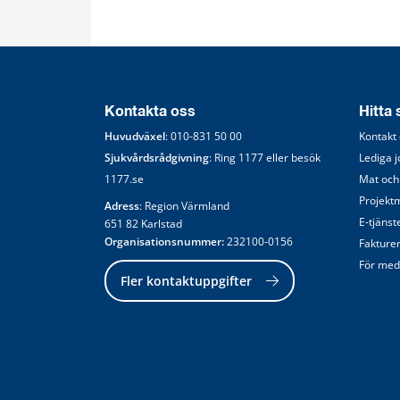
Kontakta oss
Hitta
Huvudväxel
: 
010-831 50 00
Kontakt
Sjukvårdsrådgivning
: Ring 
1177
 eller besök 
Lediga 
1177.se
Mat och
Projekt
Adress
: Region Värmland
E-tjänst
651 82 Karlstad
Organisationsnummer:
 232100-0156
Fakture
För med
Fler kontaktuppgifter