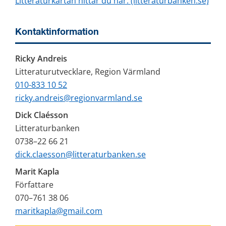
Litteraturkartan hittar du här. (litteraturbanken.se)
Kontaktinformation
Ricky Andreis
Litteraturutvecklare, Region Värmland
010-833 10 52
ricky.andreis@regionvarmland.se
Dick Claésson
Litteraturbanken 
0738–22 66 21
dick.claesson@litteraturbanken.se
Marit Kapla
Författare
070–761 38 06
maritkapla@gmail.com