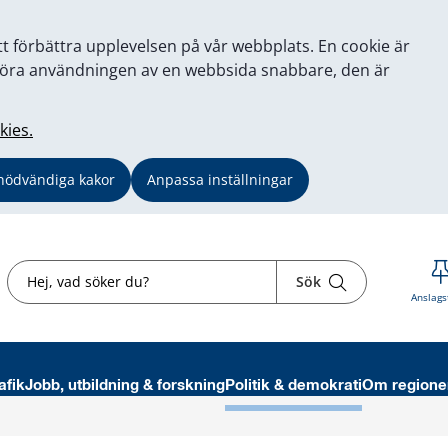
tt förbättra upplevelsen på vår webbplats. En cookie är
tt göra användningen av en webbsida snabbare, den är
kies.
nödvändiga kakor
Anpassa inställningar
Sök
Sök
Anslags
afik
Jobb, utbildning & forskning
Politik & demokrati
Om regione