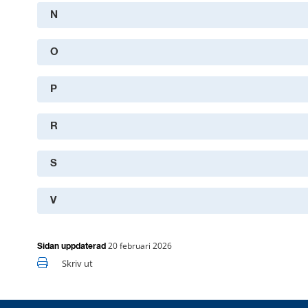
N
O
P
R
S
V
20 februari 2026
Sidan uppdaterad
Skriv ut