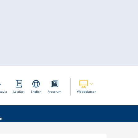
Visa våra andra webbplatser
tavla
Lättläst
English
Pressrum
Webbplatser
n