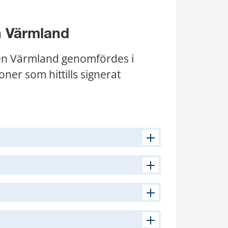
n Värmland
n Värmland genomfördes i 
ner som hittills signerat 
08 kB.