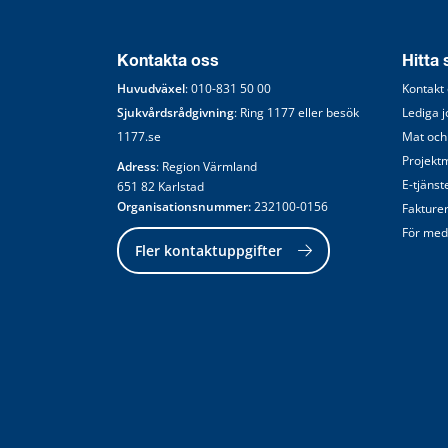
Kontakta oss
Hitta
Huvudväxel
: 
010-831 50 00
Kontakt
Sjukvårdsrådgivning
: Ring 
1177
 eller besök 
Lediga 
1177.se
Mat och
Projekt
Adress
: Region Värmland
E-tjänst
651 82 Karlstad
Organisationsnummer:
 232100-0156
Fakture
För med
Fler kontaktuppgifter