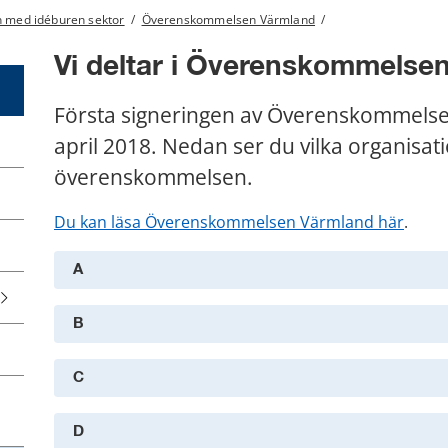
 med idéburen sektor
/
Överenskommelsen Värmland
/
Vi deltar i Överenskommelse
Första signeringen av Överenskommelse
april 2018. Nedan ser du vilka organisatio
överenskommelsen.
pdf, 4
Du kan läsa Överenskommelsen Värmland här
.
A
B
C
D