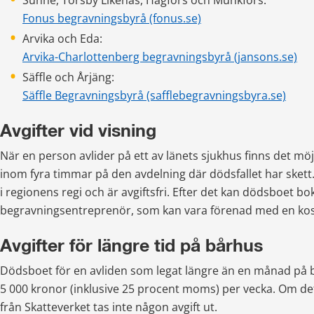
Sunne, Torsby Likenäs, Hagfors och Munkfors: 
Fonus begravningsbyrå (fonus.se)
Arvika och Eda: 
Arvika-Charlottenberg begravningsbyrå (jansons.se)
Säffle och Årjäng: 
Säffle Begravningsbyrå (safflebegravningsbyra.se)
Avgifter vid visning
När en person avlider på ett av länets sjukhus finns det möjli
inom fyra timmar på den avdelning där dödsfallet har skett.
i regionens regi och är avgiftsfri. Efter det kan dödsboet bok
begravningsentreprenör, som kan vara förenad med en ko
Avgifter för längre tid på bårhus
Dödsboet för en avliden som legat längre än en månad på b
5 000 kronor (inklusive 25 procent moms) per vecka. Om det
från Skatteverket tas inte någon avgift ut.