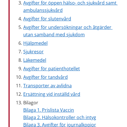
Avgifter för öppen hälso- och sjukvård samt 
ambulanssjukvård
Avgifter för slutenvård
Avgifter för undersökningar och åtgärder 
utan samband med sjukdom
Hjälpmedel
Sjukresor
Läkemedel
Avgifter för patienthotellet
Avgifter för tandvård
Transporter av avlidna
Ersättning vid inställd vård
Bilagor 
Bilaga 1. Prislista Vaccin
Bilaga 2. Hälsokontroller och intyg
Bilaga 3. Avgifter för journalkopior