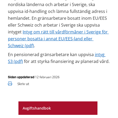
nordiska länderna och arbetar i Sverige, ska 
uppvisa id-handling och lämna fullständig adress i 
hemlandet. En gränsarbetare bosatt inom EU/EES 
eller Schweiz och arbetar i Sverige ska uppvisa 
intyget 
Intyg om rätt till vårdförmåner i Sverige för 
personer bosatta i annat EU/EES-land eller 
pdf, 247 kB.
Schweiz (pdf)
.
En pensionerad gränsarbetare kan uppvisa 
intyg 
pdf, 441 kB.
S3 (pdf)
 för att styrka finansiering av planerad vård.
12 februari 2026
Sidan uppdaterad
Skriv ut
Avgiftshandbok