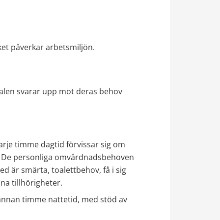
ket påverkar arbetsmiljön​.
alen svarar upp mot deras behov 
je timme dagtid förvissar sig om 
da. De personliga omvårdnadsbehoven 
d är smärta, toalettbehov, få i sig 
a tillhörigheter. ​
annan timme nattetid, med stöd av 