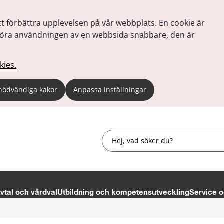
tt förbättra upplevelsen på vår webbplats. En cookie är
tt göra användningen av en webbsida snabbare, den är
kies.
nödvändiga kakor
Anpassa inställningar
Sök
tal och vårdval
Utbildning och kompetensutveckling
Service o