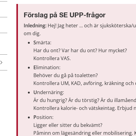
Förslag på SE UPP-frågor
Inledning: 
Hej! Jag heter ... och är sjukskötersk
om dig.
S
märta​: 
Har du ont? Var har du ont? Hur mycket? 
Kontrollera VAS.
E
limination​:
Behöver du gå på toaletten?
Kontrollera UM, KAD, avföring, kräkning och
U
ndernäring​:
Är du hungrig? Är du törstig? Är du illamåen
Kontrollera kalorie- och vätskeintag. Erbjud n
P
osition​:
Ligger eller sitter du bekvämt?
Påminn om lägesändring eller mobilisering.