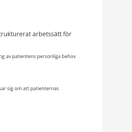
ukturerat arbetssätt för 
g av patientens personliga behov​ 
sar sig 
om att patienternas 