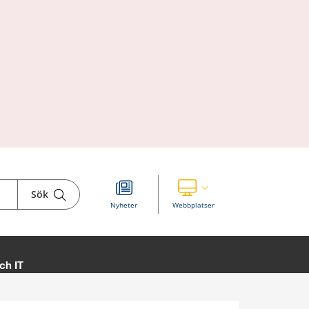
Sök
Visa våra andra webbplatser
Nyheter
Webbplatser
ch IT