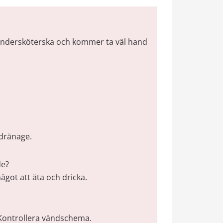
a/undersköterska och kommer ta väl hand 
 dränage.
de?
ågot att äta och dricka.
 Kontrollera vändschema.