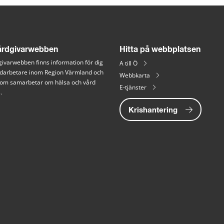
rdgivarwebben
Hitta på webbplatsen
ivarwebben finns information för dig 
A till Ö
arbetare inom Region Värmland och 
Webbkarta
 som samarbetar om hälsa och vård 
E-tjänster
.
Krishantering