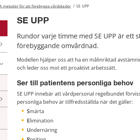
h metoder för att förebygga vårdskador
/
SE UPP
SE UPP
Rundor varje timme med SE UPP är ett str
förebyggande omvårdnad.
Modellen hjälper oss att ha en målinriktad avstämnin
och leder oss mot ett proaktivt arbetssätt​.
Ser till patientens personliga behov
SE UPP innebär att vårdpersonal 
regelbundet 
förvis
personliga behov är tillfredsställda när det gäller:
S
märta​
E
limination​
U
ndernäring​
P
osition​