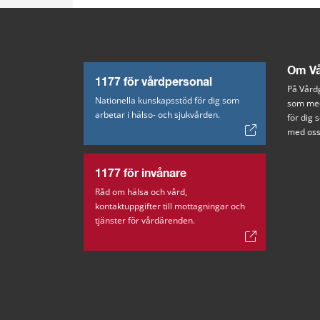
Om Vå
1177 för vårdpersonal
På Vårdg
Nationella kunskapsstöd för dig som
som med
arbetar i hälso- och sjukvården.
för dig
med oss
1177 för invånare
Råd om hälsa och vård,
kontaktuppgifter till mottagningar och
tjänster för vårdärenden.