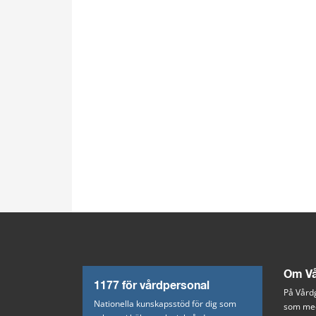
Om Vå
1177 för vårdpersonal
På Vårdg
Nationella kunskapsstöd för dig som
som med