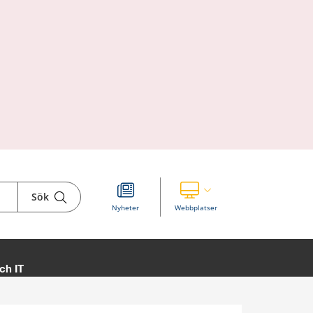
Sök
Visa våra andra webbplatser
Nyheter
Webbplatser
ch IT