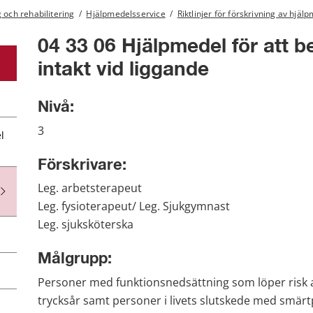
 och rehabilitering
/
Hjälpmedelsservice
/
Riktlinjer för förskrivning av hjä
04 33 06 Hjälpmedel för att b
intakt vid liggande
Nivå:
3
l
Förskrivare:
Leg. arbetsterapeut
Leg. fysioterapeut/ Leg. Sjukgymnast
Leg. sjuksköterska
Målgrupp:
Personer med funktionsnedsättning som löper risk att
trycksår samt personer i livets slutskede med smär