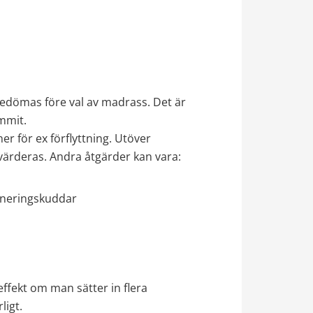
29 kB.
bedömas före val av madrass. Det är 
ommit.
r för ex förflyttning. Utöver 
ärderas. Andra åtgärder kan vara:
ioneringskuddar
ffekt om man sätter in flera 
ligt.