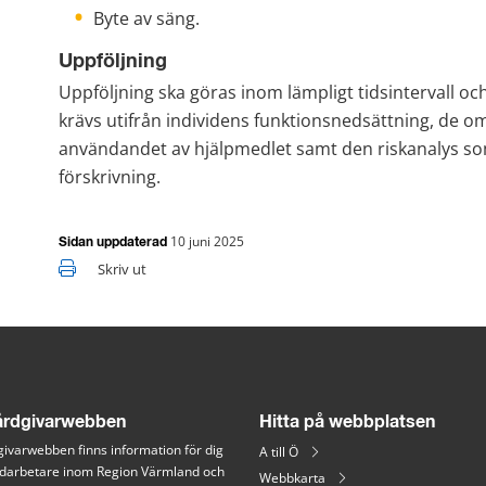
Byte av säng.
Uppföljning
Uppföljning ska göras inom lämpligt tidsintervall 
krävs utifrån individens funktionsnedsättning, de o
användandet av hjälpmedlet samt den riskanalys so
förskrivning.
10 juni 2025
Sidan uppdaterad
Skriv ut
rdgivarwebben
Hitta på webbplatsen
ivarwebben finns information för dig 
A till Ö
arbetare inom Region Värmland och 
Webbkarta