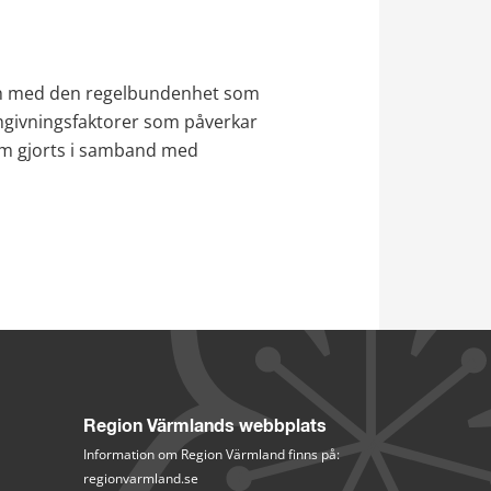
och med den regelbundenhet som 
mgivningsfaktorer som påverkar 
m gjorts i samband med 
Region Värmlands webbplats
Information om Region Värmland finns på:
regionvarmland.se