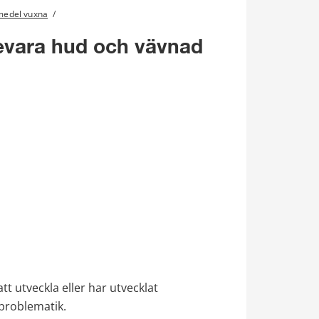
lpmedel vuxna
/
evara hud och vävnad 
 utveckla eller har utvecklat 
tproblematik.