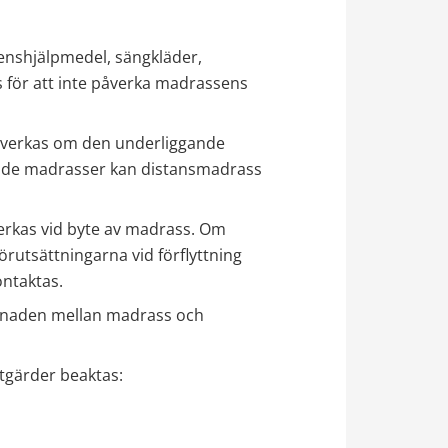
nshjälpmedel, sängkläder, 
 för att inte påverka madrassens 
åverkas om den underliggande 
stande madrasser kan distansmadrass 
verkas vid byte av madrass. Om 
utsättningarna vid förflyttning 
ontaktas.
llnaden mellan madrass och 
tgärder beaktas: