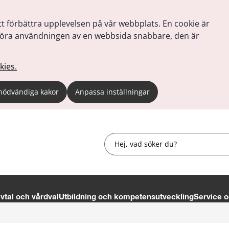
tt förbättra upplevelsen på vår webbplats. En cookie är
tt göra användningen av en webbsida snabbare, den är
kies.
nödvändiga kakor
Anpassa inställningar
Sök
tal och vårdval
Utbildning och kompetensutveckling
Service o