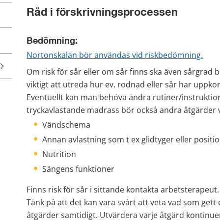
Råd i förskrivningsprocessen
Bedömning:
pdf, 
Nortonskalan bör användas vid riskbedömning.
Om risk för sår eller om sår finns ska även sårgrad 
viktigt att utreda hur ev. rodnad eller sår har uppk
Eventuellt kan man behöva ändra rutiner/instruktione
tryckavlastande madrass bör också andra åtgärder v
Vändschema
Annan avlastning som t ex glidtyger eller posit
Nutrition
Sängens funktioner
Finns risk för sår i sittande kontakta arbetsterapeut.
Tänk på att det kan vara svårt att veta vad som gett e
åtgärder samtidigt. Utvärdera varje åtgärd kontinuer