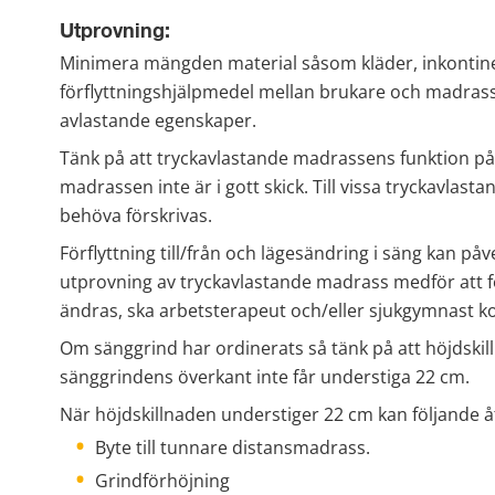
Utprovning:
Minimera mängden material såsom kläder, inkontine
förflyttningshjälpmedel mellan brukare och madrass
avlastande egenskaper.
Tänk på att tryckavlastande madrassens funktion p
madrassen inte är i gott skick. Till vissa tryckavla
behöva förskrivas.
Förflyttning till/från och lägesändring i säng kan på
utprovning av tryckavlastande madrass medför att för
ändras, ska arbetsterapeut och/eller sjukgymnast k
Om sänggrind har ordinerats så tänk på att höjdski
sänggrindens överkant inte får understiga 22 cm.
När höjdskillnaden understiger 22 cm kan följande å
Byte till tunnare distansmadrass.
Grindförhöjning