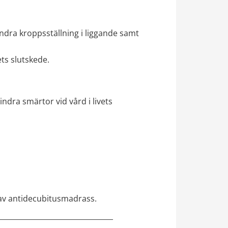
ndra kroppsställning i liggande samt 
ts slutskede.
dra smärtor vid vård i livets 
g av antidecubitusmadrass.
________________________________