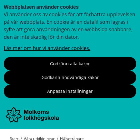
Webbplatsen använder cookies
Vi använder oss av cookies för att förbättra upplevelsen
på vår webbplats. En cookie är en datafil som lagras i
syfte att göra användningen av en webbsida snabbare,
den är inte skadlig för din dator.
Läs mer om hur vi använder cookies.
Godkänn alla kakor
Godkänn nödvändiga kakor
Anpassa inställningar
Start
/
Våra utbildningar
/
Hälsotränare