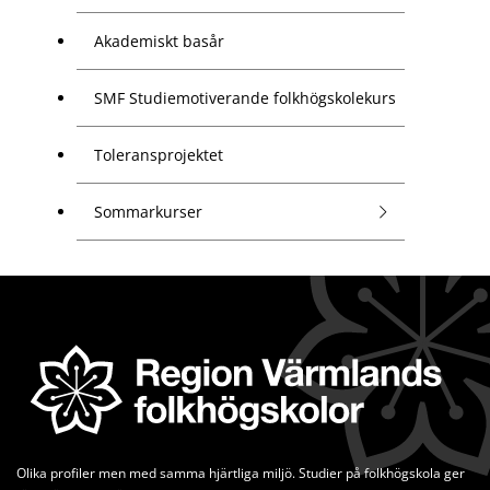
Akademiskt basår
SMF Studiemotiverande folkhögskolekurs
Toleransprojektet
Sommarkurser
Olika profiler men med samma hjärtliga miljö. Studier på folkhögskola ger 