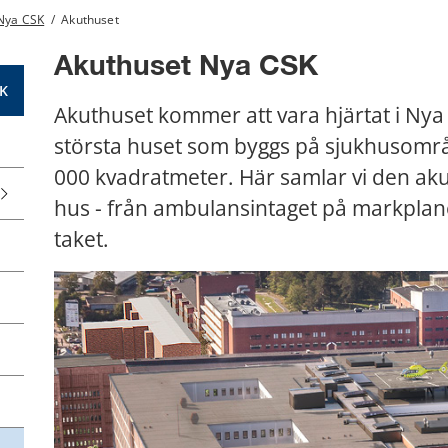
 Nya CSK
/
Akuthuset
Akuthuset Nya CSK
SK
Akuthuset kommer att vara hjärtat i Nya 
största huset som byggs på sjukhusområd
000 kvadratmeter. Här samlar vi den aku
hus - från ambulansintaget på markplanet 
taket.