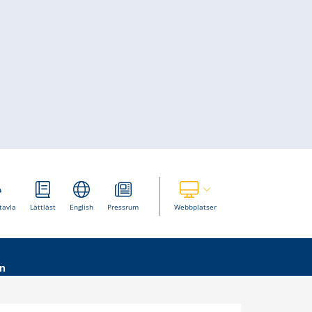
Visa våra andra webbplatser
tavla
Lättläst
English
Pressrum
Webbplatser
n