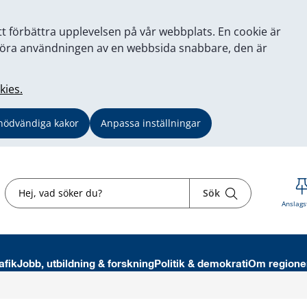
tt förbättra upplevelsen på vår webbplats. En cookie är
tt göra användningen av en webbsida snabbare, den är
kies.
nödvändiga kakor
Anpassa inställningar
Sök
Sök
Anslags
afik
Jobb, utbildning & forskning
Politik & demokrati
Om regione