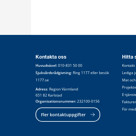
Kontakta oss
Hitta
Huvudväxel
: 
010-831 50 00
Kontakt
Sjukvårdsrådgivning
: Ring 
1177
 eller besök 
Lediga 
1177.se
Mat och
Projekt
Adress
: Region Värmland
E-tjänst
651 82 Karlstad
Organisationsnummer:
 232100-0156
Fakture
För med
Fler kontaktuppgifter