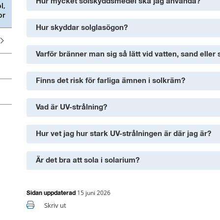
Hur mycket solskyddsmedel ska jag använda?
l,
or
Hur skyddar solglasögon?
Varför bränner man sig så lätt vid vatten, sand eller
Finns det risk för farliga ämnen i solkräm?
Vad är UV-strålning?
Hur vet jag hur stark UV-strålningen är där jag är?
Är det bra att sola i solarium?
15 juni 2026
Sidan uppdaterad
Skriv ut