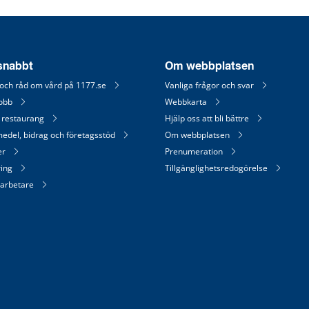
 snabbt
Om webbplatsen
 och råd om vård på 1177.se
Vanliga frågor och svar
jobb
Webbkarta
 restaurang
Hjälp oss att bli bättre
medel, bidrag och företagsstöd
Om webbplatsen
er
Prenumeration
ring
Tillgänglighetsredogörelse
arbetare