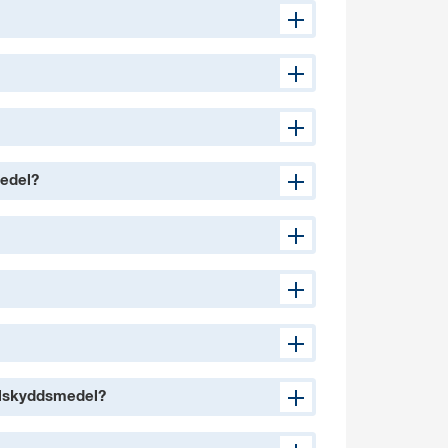
medel?
olskyddsmedel?