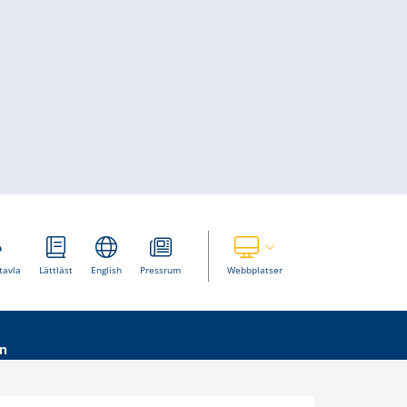
Visa våra andra webbplatser
tavla
Lättläst
English
Pressrum
Webbplatser
n