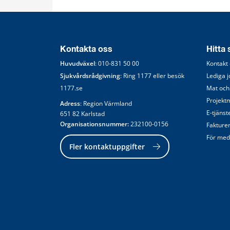
Kontakta oss
Hitta
Huvudväxel
: 
010-831 50 00
Kontakt
Sjukvårdsrådgivning
: Ring 
1177
 eller besök 
Lediga 
1177.se
Mat och
Projekt
Adress
: Region Värmland
E-tjänst
651 82 Karlstad
Organisationsnummer:
 232100-0156
Fakture
För med
Fler kontaktuppgifter