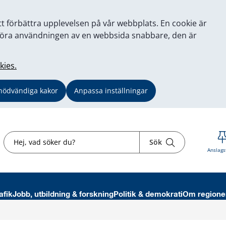
tt förbättra upplevelsen på vår webbplats. En cookie är
tt göra användningen av en webbsida snabbare, den är
kies.
nödvändiga kakor
Anpassa inställningar
Sök
Sök
Anslags
afik
Jobb, utbildning & forskning
Politik & demokrati
Om regione