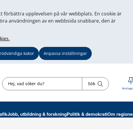
tt förbättra upplevelsen på vår webbplats. En cookie är
tt göra användningen av en webbsida snabbare, den är
kies.
nödvändiga kakor
Anpassa inställningar
Sök
Sök
Anslags
afik
Jobb, utbildning & forskning
Politik & demokrati
Om regione