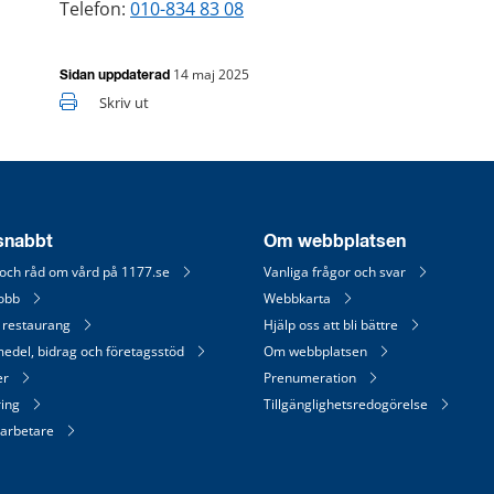
Telefon: 
010-834 83 08
14 maj 2025
Sidan uppdaterad
Skriv ut
 snabbt
Om webbplatsen
 och råd om vård på 1177.se
Vanliga frågor och svar
jobb
Webbkarta
 restaurang
Hjälp oss att bli bättre
medel, bidrag och företagsstöd
Om webbplatsen
er
Prenumeration
ring
Tillgänglighetsredogörelse
arbetare