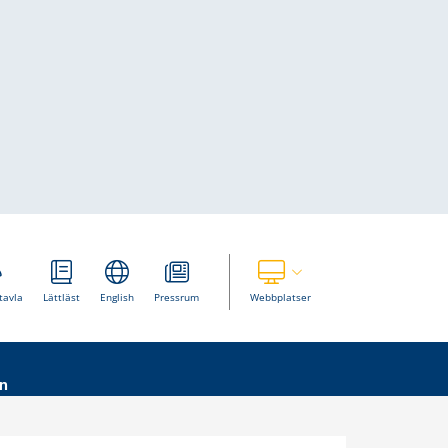
Visa våra andra webbplatser
tavla
Lättläst
English
Pressrum
Webbplatser
n