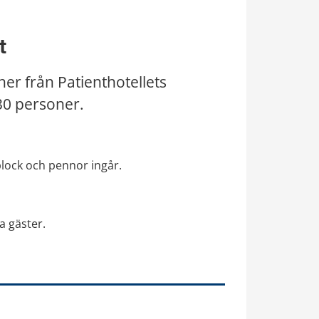
t
r från Patienthotellets 
30 personer.
block och pennor ingår.
a gäster.