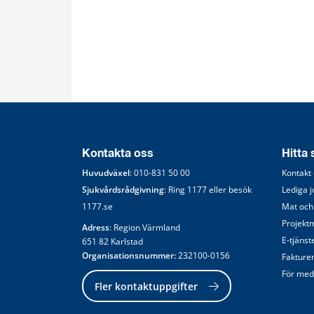
Kontakta oss
Hitta
Huvudväxel
: 
010-831 50 00
Kontakt
Sjukvårdsrådgivning
: Ring 
1177
 eller besök 
Lediga 
1177.se
Mat och
Projekt
Adress
: Region Värmland
E-tjänst
651 82 Karlstad
Organisationsnummer:
 232100-0156
Fakture
För med
Fler kontaktuppgifter