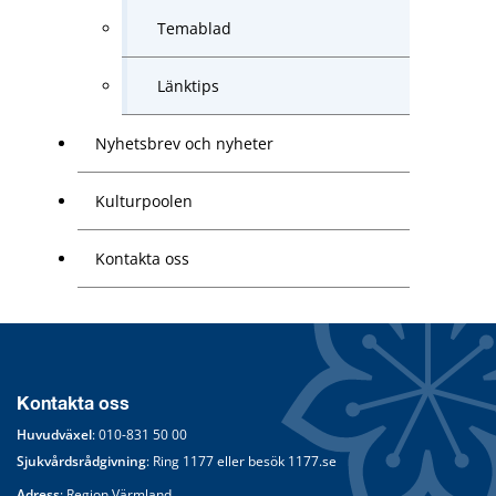
Temablad
Länktips
Nyhetsbrev och nyheter
Kulturpoolen
Kontakta oss
Kontakta oss
Huvudväxel
: 
010-831 50 00
Sjukvårdsrådgivning
: Ring 
1177
 eller besök 
1177.se
Adress
: Region Värmland