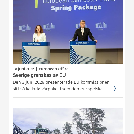
18 juni 2026
|
European Office
Sverige granskas av EU
Den 3 juni 2026 presenterade EU-kommissionen
sitt så kallade vårpaket inom den europeiska
planeringsterminen. I paketet ingår
landrapporter och förslag till landsspecifika
rekommendationer för medlemsstaterna, som
tillsammans ger en samlad bild av det
ekonomiska och sociala läget i EU – och vilka
reformer som behövs framåt.