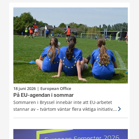
18 juni 2026
|
European Office
På EU-agendan i sommar
Sommaren i Bryssel innebär inte att EU-arbetet
stannar av – tvärtom väntar flera viktiga initiativ,
lagförslag och möjligheter till påverkan och
deltagande. Här är några saker att ha koll på i
sommar och tidig höst 2026.