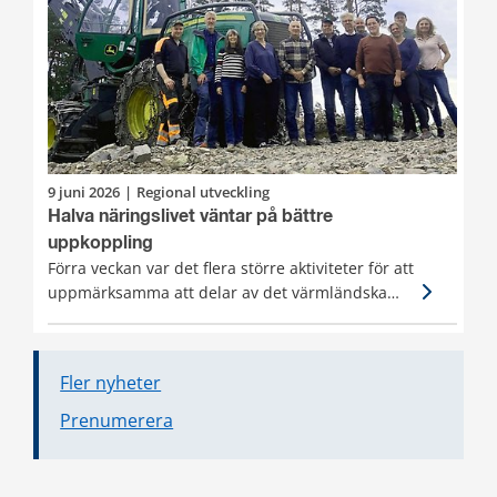
9 juni 2026
|
Regional utveckling
Halva näringslivet väntar på bättre
uppkoppling
Förra veckan var det flera större aktiviteter för att
uppmärksamma att delar av det värmländska
näringslivet saknar snabb och stabil uppkoppling
och hur det påverkar utvecklingen. Dels ett
studiebesök tillsammans med LRF och
Fler nyheter
mobiloperatörer och dels ett nationellt
webbinarium som riktade sig till beslutsfattare i
Prenumerera
bredbandspolitiken. Hallå där Erik Larsson,
regional bredbandskoordinator, hur gick det?