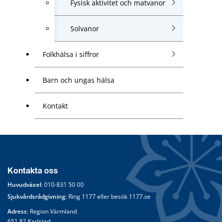
Fysisk aktivitet och matvanor
Solvanor
Folkhälsa i siffror
Barn och ungas hälsa
Kontakt
Kontakta oss
Huvudväxel
: 
010-831 50 00
Sjukvårdsrådgivning
: Ring 
1177
 eller besök 
1177.se
Adress
: Region Värmland
651 82 Karlstad