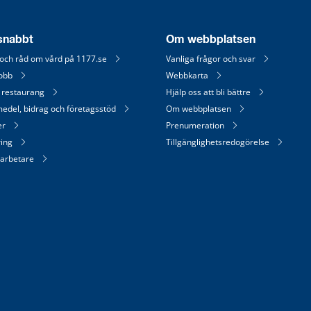
 snabbt
Om webbplatsen
 och råd om vård på 1177.se
Vanliga frågor och svar
jobb
Webbkarta
 restaurang
Hjälp oss att bli bättre
medel, bidrag och företagsstöd
Om webbplatsen
er
Prenumeration
ring
Tillgänglighetsredogörelse
arbetare