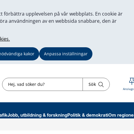
tt förbättra upplevelsen på vår webbplats. En cookie är
tt göra användningen av en webbsida snabbare, den är
kies.
nödvändiga kakor
Anpassa inställningar
Sök
Sök
Anslags
afik
Jobb, utbildning & forskning
Politik & demokrati
Om regione