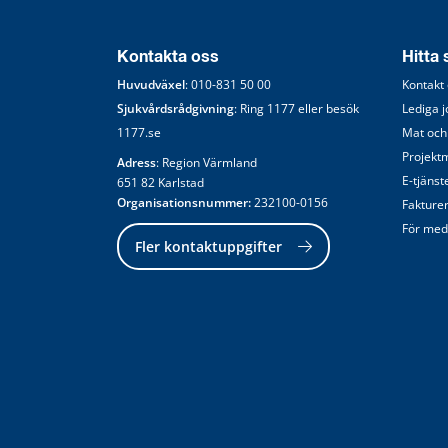
Kontakta oss
Hitta
Huvudväxel
: 
010-831 50 00
Kontakt
Sjukvårdsrådgivning
: Ring 
1177
 eller besök 
Lediga 
1177.se
Mat och
Projekt
Adress
: Region Värmland
E-tjänst
651 82 Karlstad
Organisationsnummer:
 232100-0156
Fakture
För med
Fler kontaktuppgifter