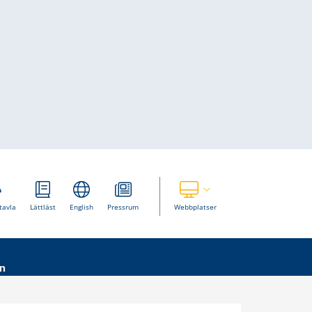
Visa våra andra webbplatser
tavla
Lättläst
English
Pressrum
Webbplatser
n