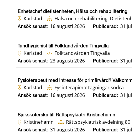
Enhetschef dietistenheten, Hälsa och rehabilitering
Karlstad
Hälsa och rehabilitering, Dietiste
16 augusti 2026
31 ju
Ansök senast:
|
Publicerad:
Tandhygienist till Folktandvården Tingvalla
Karlstad
Folktandvården Tingvalla
23 augusti 2026
31 ju
Ansök senast:
|
Publicerad:
Fysioterapeut med intresse för primärvård? Välkommen
Karlstad
Fysioterapimottagningar södra
16 augusti 2026
31 ju
Ansök senast:
|
Publicerad:
Sjuksköterska till Rättspsykiatri Kristinehamn
Kristinehamn
Rättspsykiatrisk avdelning 80
31 augusti 2026
31 ju
Ansök senast:
|
Publicerad: