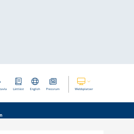
Visa våra andra webbplatser
tavla
Lättläst
English
Pressrum
Webbplatser
n