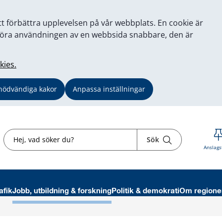
tt förbättra upplevelsen på vår webbplats. En cookie är
tt göra användningen av en webbsida snabbare, den är
kies.
nödvändiga kakor
Anpassa inställningar
Sök
Sök
Anslags
afik
Jobb, utbildning & forskning
Politik & demokrati
Om regione