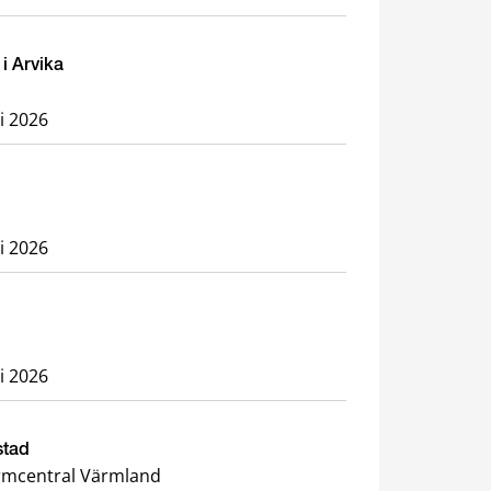
i Arvika
li 2026
li 2026
li 2026
stad
rmcentral Värmland