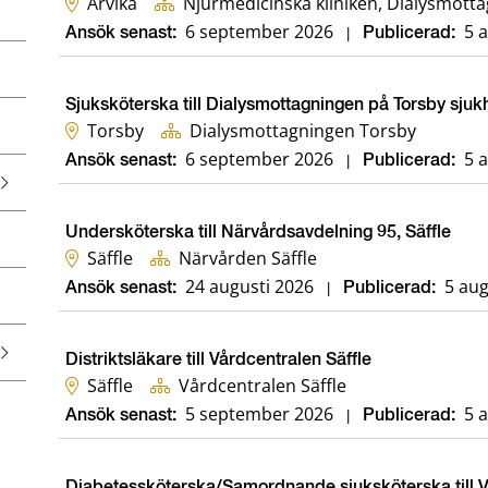
Arvika
Njurmedicinska kliniken, Dialysmotta
6 september 2026
5 
Ansök senast:
|
Publicerad:
Sjuksköterska till Dialysmottagningen på Torsby sjuk
Torsby
Dialysmottagningen Torsby
6 september 2026
5 
Ansök senast:
|
Publicerad:
Undersköterska till Närvårdsavdelning 95, Säffle
Säffle
Närvården Säffle
24 augusti 2026
5 aug
Ansök senast:
|
Publicerad:
Distriktsläkare till Vårdcentralen Säffle
Säffle
Vårdcentralen Säffle
5 september 2026
5 
Ansök senast:
|
Publicerad:
Diabetessköterska/Samordnande sjuksköterska till 