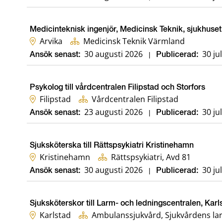
Medicinteknisk ingenjör, Medicinsk Teknik, sjukhuset 
Arvika
Medicinsk Teknik Värmland
30 augusti 2026
30 ju
Ansök senast:
|
Publicerad:
Psykolog till vårdcentralen Filipstad och Storfors
Filipstad
Vårdcentralen Filipstad
23 augusti 2026
30 ju
Ansök senast:
|
Publicerad:
Sjuksköterska till Rättspsykiatri Kristinehamn
Kristinehamn
Rättspsykiatri, Avd 81
30 augusti 2026
30 ju
Ansök senast:
|
Publicerad:
Sjuksköterskor till Larm- och ledningscentralen, Karl
Karlstad
Ambulanssjukvård, Sjukvårdens la