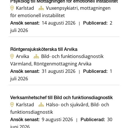
Psykolog till Mottagningen för emotionell instabilitet
Karlstad
Vuxenpsykiatri, mottagningen
för emotionell instabilitet
14 augusti 2026
2
Ansök senast:
|
Publicerad:
juli 2026
Röntgensjuksköterska till Arvika
Arvika
Bild- och funktionsdiagnostik
Värmland, Röntgenmottagning Arvika
31 augusti 2026
1
Ansök senast:
|
Publicerad:
juli 2026
Verksamhetschef till Bild och funktionsdiagnostik
Karlstad
Hälso- och sjukvård, Bild- och
funktionsdiagnostik
9 augusti 2026
30
Ansök senast:
|
Publicerad:
juni 2026