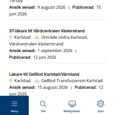
Torsby
9 augusti 2026
15
Ansök senast:
|
Publicerad:
juni 2026
ST-läkare till Vårdcentralen Västerstrand
Karlstad
Område södra Karlstad,
Vårdcentralen Västerstrand
1 september 2026
Ansök senast:
|
12 juni 2026
Publicerad:
Läkare till GeBlod Karlstad/Värmland
Karlstad
GeBlod Transfusionsm Karlstad
15 augusti 2026
12
Ansök senast:
|
Publicerad:
juni 2026
Meny
Sök
Webbplatser
Start
Distriktsläkare till Vårdcentralen Västerstrand