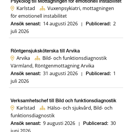
Psykolog till Mottagningen för emotionell instabilitet
Karlstad
Vuxenpsykiatri, mottagningen
för emotionell instabilitet
14 augusti 2026
2
Ansök senast:
|
Publicerad:
juli 2026
Röntgensjuksköterska till Arvika
Arvika
Bild- och funktionsdiagnostik
Värmland, Röntgenmottagning Arvika
31 augusti 2026
1
Ansök senast:
|
Publicerad:
juli 2026
Verksamhetschef till Bild och funktionsdiagnostik
Karlstad
Hälso- och sjukvård, Bild- och
funktionsdiagnostik
9 augusti 2026
30
Ansök senast:
|
Publicerad:
juni 2026