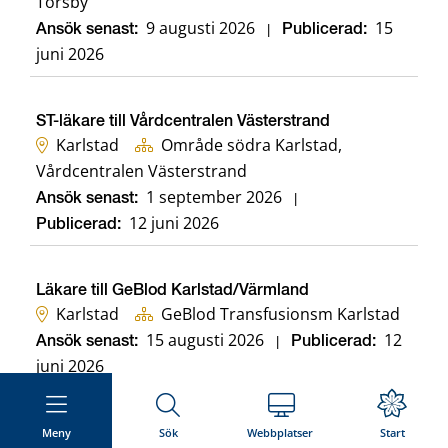
Torsby
9 augusti 2026
15
Ansök senast:
|
Publicerad:
juni 2026
ST-läkare till Vårdcentralen Västerstrand
Karlstad
Område södra Karlstad,
Vårdcentralen Västerstrand
1 september 2026
Ansök senast:
|
12 juni 2026
Publicerad:
Läkare till GeBlod Karlstad/Värmland
Karlstad
GeBlod Transfusionsm Karlstad
15 augusti 2026
12
Ansök senast:
|
Publicerad:
juni 2026
Meny
Sök
Webbplatser
Start
Distriktsläkare till Vårdcentralen Västerstrand