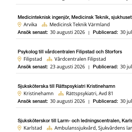
Medicinteknisk ingenjör, Medicinsk Teknik, sjukhuset 
Arvika
Medicinsk Teknik Värmland
30 augusti 2026
30 ju
Ansök senast:
|
Publicerad:
Psykolog till vårdcentralen Filipstad och Storfors
Filipstad
Vårdcentralen Filipstad
23 augusti 2026
30 ju
Ansök senast:
|
Publicerad:
Sjuksköterska till Rättspsykiatri Kristinehamn
Kristinehamn
Rättspsykiatri, Avd 81
30 augusti 2026
30 ju
Ansök senast:
|
Publicerad:
Sjuksköterskor till Larm- och ledningscentralen, Karl
Karlstad
Ambulanssjukvård, Sjukvårdens la