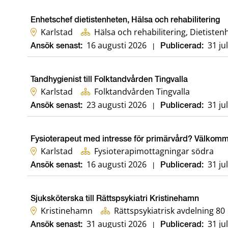
Enhetschef dietistenheten, Hälsa och rehabilitering
Karlstad
Hälsa och rehabilitering, Dietiste
16 augusti 2026
31 ju
Ansök senast:
|
Publicerad:
Tandhygienist till Folktandvården Tingvalla
Karlstad
Folktandvården Tingvalla
23 augusti 2026
31 ju
Ansök senast:
|
Publicerad:
Fysioterapeut med intresse för primärvård? Välkommen
Karlstad
Fysioterapimottagningar södra
16 augusti 2026
31 ju
Ansök senast:
|
Publicerad:
Sjuksköterska till Rättspsykiatri Kristinehamn
Kristinehamn
Rättspsykiatrisk avdelning 80
31 augusti 2026
31 ju
Ansök senast:
|
Publicerad: