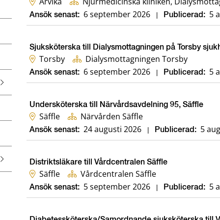
Arvika
Njurmedicinska kliniken, Dialysmotta
6 september 2026
5 
Ansök senast:
|
Publicerad:
Sjuksköterska till Dialysmottagningen på Torsby sjuk
Torsby
Dialysmottagningen Torsby
6 september 2026
5 
Ansök senast:
|
Publicerad:
Undersköterska till Närvårdsavdelning 95, Säffle
Säffle
Närvården Säffle
24 augusti 2026
5 aug
Ansök senast:
|
Publicerad:
Distriktsläkare till Vårdcentralen Säffle
Säffle
Vårdcentralen Säffle
5 september 2026
5 
Ansök senast:
|
Publicerad:
Diabetessköterska/Samordnande sjuksköterska till 