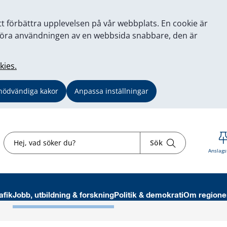
tt förbättra upplevelsen på vår webbplats. En cookie är
tt göra användningen av en webbsida snabbare, den är
kies.
nödvändiga kakor
Anpassa inställningar
Sök
Sök
Anslags
afik
Jobb, utbildning & forskning
Politik & demokrati
Om regione