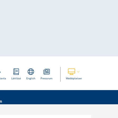
Visa våra andra webbplatser
tavla
Lättläst
English
Pressrum
Webbplatser
n