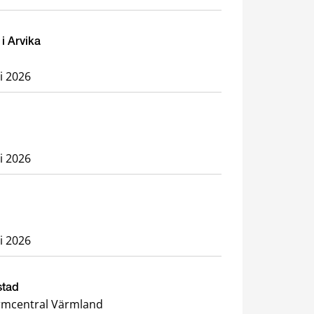
i Arvika
li 2026
li 2026
li 2026
stad
rmcentral Värmland