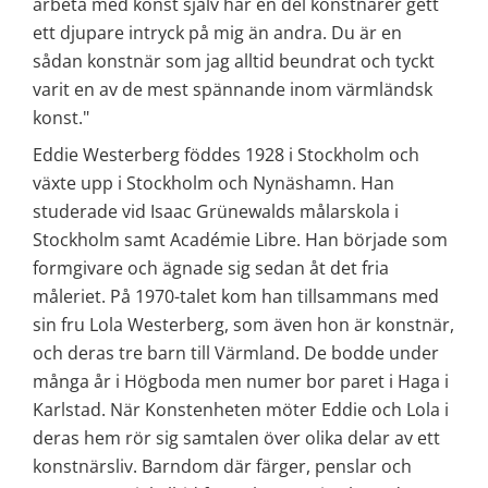
arbeta med konst själv har en del konstnärer gett 
ett djupare intryck på mig än andra. Du är en 
sådan konstnär som jag alltid beundrat och tyckt 
varit en av de mest spännande inom värmländsk 
konst."
Eddie Westerberg föddes 1928 i Stockholm och 
växte upp i Stockholm och Nynäshamn. Han 
studerade vid Isaac Grünewalds målarskola i 
Stockholm samt Académie Libre. Han började som 
formgivare och ägnade sig sedan åt det fria 
måleriet. På 1970-talet kom han tillsammans med 
sin fru Lola Westerberg, som även hon är konstnär, 
och deras tre barn till Värmland. De bodde under 
många år i Högboda men numer bor paret i Haga i 
Karlstad. När Konstenheten möter Eddie och Lola i 
deras hem rör sig samtalen över olika delar av ett 
konstnärsliv. Barndom där färger, penslar och 