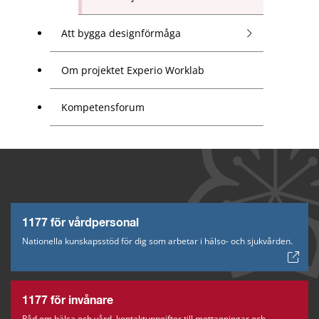
Att bygga designförmåga
Om projektet Experio Worklab
Kompetensforum
1177 för vårdpersonal
Nationella kunskapsstöd för dig som arbetar i hälso- och sjukvården.
1177 för invånare
Råd om hälsa och vård, kontaktuppgifter till mottagningar och