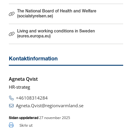
The National Board of Health and Welfare
Länk till annan webbplats.
(socialstyrelsen.se)
Living and working conditions in Sweden
Länk till annan webbplats.
(eures.europa.eu)
Kontaktinformation
Agneta Qvist
HR-strateg
+46108314284
Agneta.Qvist@regionvarmland.se
27 november 2025
Sidan uppdaterad
Skriv ut