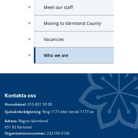
Meet our staff
Moving to Värmland County
Vacancies
Who we are
Kontakta oss
Huvudväxel
: 
010-831 50 00
Sjukvårdsrådgivning
: Ring 
1177
 eller besök 
1177.se
Adress
: Region Värmland
651 82 Karlstad
Organisationsnummer:
 232100-0156