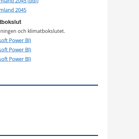
pdf, 242 kB.
rmland 2045 (pdf)
ärmland 2045
tbokslut
isningen och klimatbokslutet.
soft Power BI)
soft Power BI)
soft Power BI)