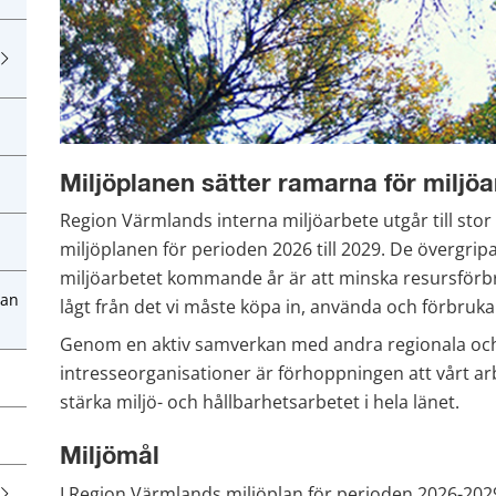
Miljöplanen sätter ramarna för miljöa
Region Värmlands interna miljöarbete utgår till stor 
miljöplanen för perioden 2026 till 2029. De övergrip
miljöarbetet kommande år är att minska resursförbr
lan
lågt från det vi måste köpa in, använda och förbruka
Genom en aktiv samverkan med andra regionala och 
intresseorganisationer är förhoppningen att vårt arbet
stärka miljö- och hållbarhetsarbetet i hela länet.
Miljömål
I Region Värmlands miljöplan för perioden 2026-2029