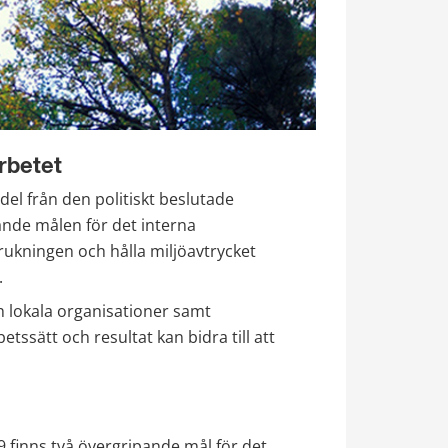
rbetet
del från den politiskt beslutade 
ande målen för det interna 
ukningen och hålla miljöavtrycket 
.
lokala organisationer samt 
ssätt och resultat kan bidra till att 
 finns två övergripande mål för det 