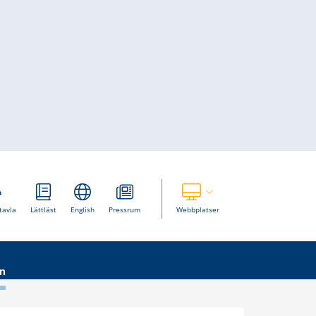
Visa våra andra webbplatser
tavla
Lättläst
English
Pressrum
Webbplatser
n