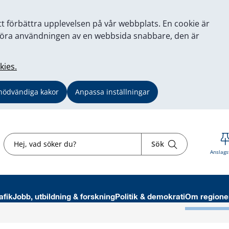
tt förbättra upplevelsen på vår webbplats. En cookie är
tt göra användningen av en webbsida snabbare, den är
kies.
nödvändiga kakor
Anpassa inställningar
Sök
Sök
Anslags
afik
Jobb, utbildning & forskning
Politik & demokrati
Om regione