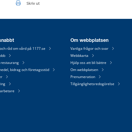
Skriv ut
 snabbt
Om webbplatsen
 och råd om vård på 1177.se
Vanliga frågor och svar
jobb
Webbkarta
 restaurang
Hjälp oss att bli bättre
medel, bidrag och företagsstöd
Om webbplatsen
er
Prenumeration
ring
Tillgänglighetsredogörelse
arbetare