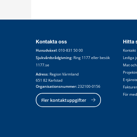
Kontakta oss
Hitta
Huvudväxel
: 
010-831 50 00
Kontakt
Sjukvårdsrådgivning
: Ring 
1177
 eller besök 
Lediga 
1177.se
Mat och
Projekt
Adress
: Region Värmland
E-tjänst
651 82 Karlstad
Organisationsnummer:
 232100-0156
Fakture
För med
Fler kontaktuppgifter