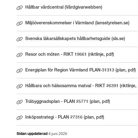
Hållbar vårdcentral (Vårdgivarwebben)
Miljööverenskommelser i Värmland (lansstyrelsen.se)
Länk till annan webbplats.
Svenska läkarsällskapets hållbarhetsguide (sls.se)
Länk till annan webbplats.
Resor och möten - RIKT 19661 (riktlinje, pdf)
Länk till annan webbplats.
Energiplan för Region Värmland PLAN-31313 (plan, pdf)
Länk till annan webbplats.
Hållbara och hälsosamma matval - RIKT 26391 (riktlinje, 
Länk till annan webbplats.
Träbyggnadsplan - PLAN 25771 (plan, pdf)
Länk till annan webbplats.
Inköpsstrategi - PLAN 27316 (plan, pdf)
Länk till annan webbplats.
4 juni 2026
Sidan uppdaterad