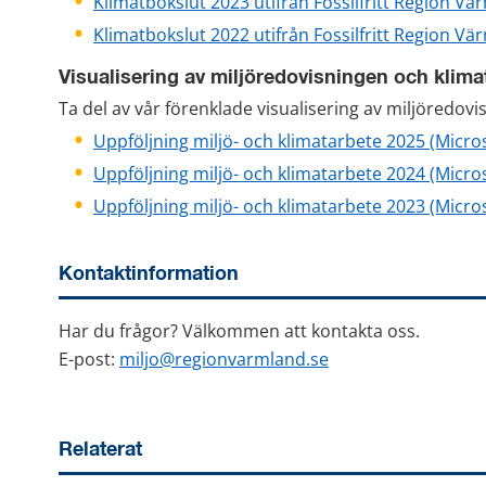
Klimatbokslut 2023 utifrån Fossilfritt Region Vä
Klimatbokslut 2022 utifrån Fossilfritt Region V
Visualisering av miljöredovisningen och klima
Ta del av vår förenklade visualisering av miljöredov
Uppföljning miljö- och klimatarbete 2025 (Micro
Uppföljning miljö- och klimatarbete 2024 (Micro
Uppföljning miljö- och klimatarbete 2023 (Micro
Kontaktinformation
Har du frågor? Välkommen att kontakta oss.
E-post: 
miljo@regionvarmland.se
Relaterat