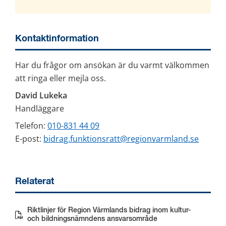
Kontaktinformation
Har du frågor om ansökan är du varmt välkommen 
att ringa eller mejla oss.
David Lukeka
Handläggare
Telefon: 
010-831 44 09
E-post: 
bidrag.funktionsratt@regionvarmland.se
Relaterat
Riktlinjer för Region Värmlands bidrag inom kultur-
Pdf, 450 kB.
och bildningsnämndens ansvarsområde