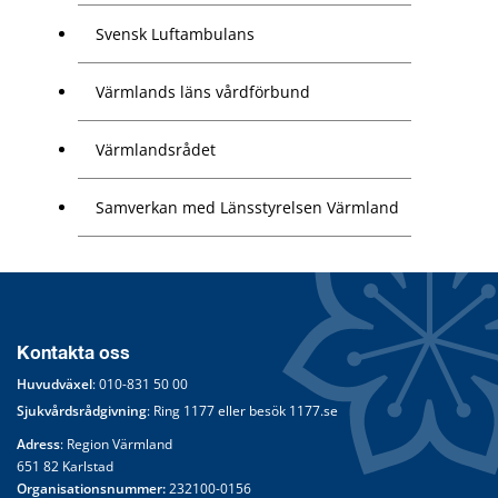
Svensk Luftambulans
Värmlands läns vårdförbund
Värmlandsrådet
Samverkan med Länsstyrelsen Värmland
Kontakta oss
Huvudväxel
: 
010-831 50 00
Sjukvårdsrådgivning
: Ring 
1177
 eller besök 
1177.se
Adress
: Region Värmland
651 82 Karlstad
Organisationsnummer:
 232100-0156