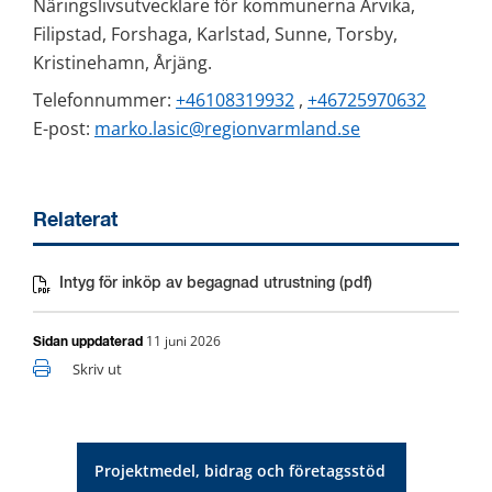
Näringslivsutvecklare för kommunerna Arvika, 
Filipstad, Forshaga, Karlstad, Sunne, Torsby, 
Kristinehamn, Årjäng.
Telefonnummer: 
+46108319932
 , 
+46725970632
E-post: 
marko.lasic@regionvarmland.se
Relaterat
Intyg för inköp av begagnad utrustning (pdf)
Pdf, 12 kB.
11 juni 2026
Sidan uppdaterad
Skriv ut
Projektmedel, bidrag och företagsstöd