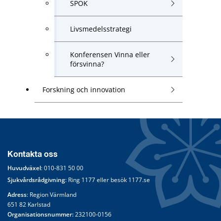
SPOK
Livsmedelsstrategi
Konferensen Vinna eller
försvinna?
Forskning och innovation
Kontakta oss
Huvudväxel
: 
010-831 50 00
Sjukvårdsrådgivning
: Ring 
1177
 eller besök 
1177.se
Adress
: Region Värmland
651 82 Karlstad
Organisationsnummer:
 232100-0156