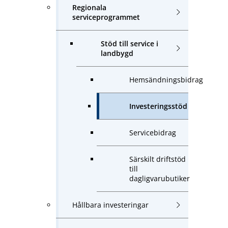
Regionala
serviceprogrammet
Stöd till service i
landbygd
Hemsändningsbidrag
Investeringsstöd
Servicebidrag
Särskilt driftstöd
till
dagligvarubutiker
Hållbara investeringar