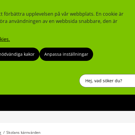
tt förbättra upplevelsen på vår webbplats. En cookie är
tt göra användningen av en webbsida snabbare, den är
kies.
nödvändiga kakor
Anpassa inställningar
Sök
r
/
Skolans kärnvärden