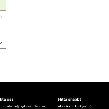
kta oss
Hitta snabbt
kristinehamn@regionvarmland.se
Alla våra utbildningar