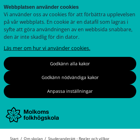
Webbplatsen använder cookies
Vi använder oss av cookies för att förbättra upplevelsen
på vår webbplats. En cookie är en datafil som lagras i
syfte att göra användningen av en webbsida snabbare,
den är inte skadlig för din dator.
Läs mer om hur vi använder cookies.
Godkänn alla kakor
Godkänn nödvändiga kakor
Anpassa inställningar
Start
/
Om skolan
/
Studeranderätt - Regler och villkor