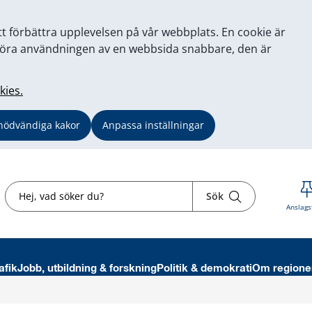
tt förbättra upplevelsen på vår webbplats. En cookie är
tt göra användningen av en webbsida snabbare, den är
kies.
nödvändiga kakor
Anpassa inställningar
Sök
Sök
Anslags
afik
Jobb, utbildning & forskning
Politik & demokrati
Om regione