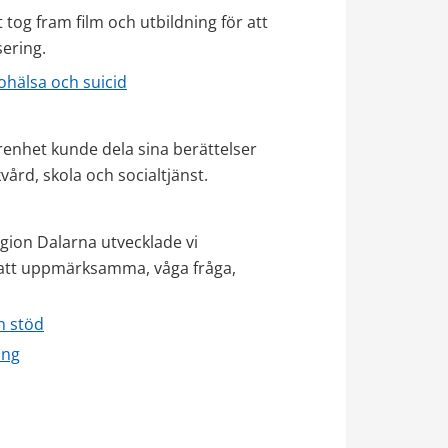
og fram film och utbildning för att 
ering.
ohälsa och suicid
enhet kunde dela sina berättelser 
rd, skola och socialtjänst.
on Dalarna utvecklade vi 
att uppmärksamma, våga fråga, 
h stöd
ing