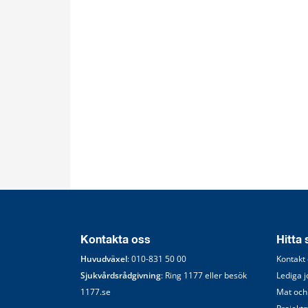
Kontakta oss
Hitta
Huvudväxel
: 
010-831 50 00
Kontakt
Sjukvårdsrådgivning
: Ring 
1177
 eller besök 
Lediga 
1177.se
Mat och