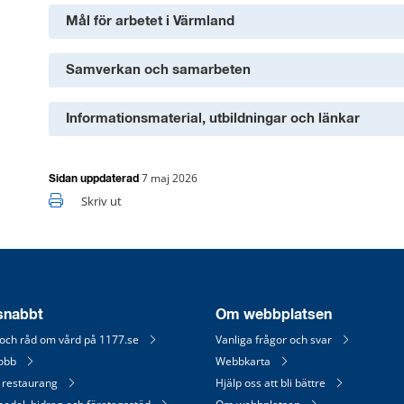
Mål för arbetet i Värmland
Samverkan och samarbeten
Informationsmaterial, utbildningar och länkar
7 maj 2026
Sidan uppdaterad
Skriv ut
 snabbt
Om webbplatsen
 och råd om vård på 1177.se
Vanliga frågor och svar
jobb
Webbkarta
 restaurang
Hjälp oss att bli bättre