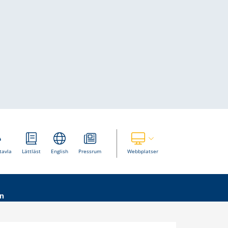
Visa våra andra webbplatser
tavla
Lättläst
English
Pressrum
Webbplatser
n