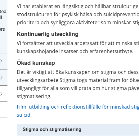
Vi har etablerat en långsiktig och hållbar struktu
töd
stödstrukturen för psykisk hälsa och suicidprevention
ll
prioritera och synliggöra aktiviteter som minskar s
ors
Kontinuerlig utveckling
Vi fortsätter att utveckla arbetssätt för att minska 
kunskapshöjande insatser och erfarenhetsutbyte.
Ökad kunskap
Det är viktigt att öka kunskapen om stigma och des
utvecklingsarbete Stigma togs material fram för ökad
tillgängligt för alla som vill prata om hur stigma påv
stigmatisering.
Film, utbilding och reflektionstillfälle för minskad st
suicid
Stigma och stigmatisering