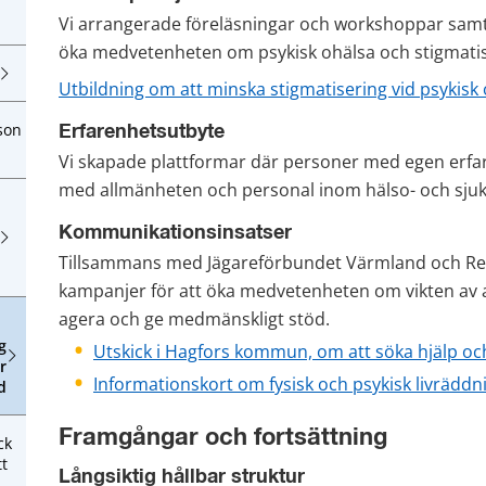
Vi arrangerade föreläsningar och workshoppar samt t
öka medvetenheten om psykisk ohälsa och stigmatis
Utbildning om att minska stigmatisering vid psykisk 
son
Erfarenhetsutbyte
Vi skapade plattformar där personer med egen erfar
med allmänheten och personal inom hälso- och sjukvå
Kommunikationsinsatser
Tillsammans med Jägareförbundet Värmland och Regi
kampanjer för att öka medvetenheten om vikten av 
agera och ge medmänskligt stöd.
g
Utskick i Hagfors kommun, om att söka hjälp oc
r
Informationskort om fysisk och psykisk livräddn
d
Framgångar och fortsättning
ck
t
Långsiktig hållbar struktur