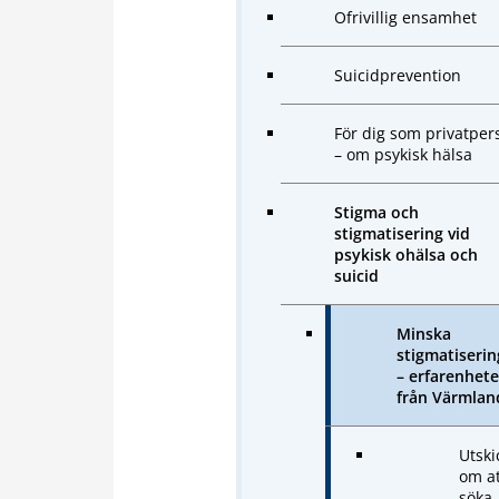
Ofrivillig ensamhet
Suicidprevention
För dig som privatper
– om psykisk hälsa
Stigma och
stigmatisering vid
psykisk ohälsa och
suicid
Minska
stigmatiserin
– erfarenhete
från Värmlan
Utski
om at
söka