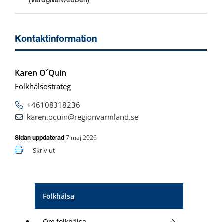
(Vårdgivarwebben)
Kontaktinformation
Karen O´Quin
Folkhälsostrateg
+46108318236
karen.oquin@regionvarmland.se
7 maj 2026
Sidan uppdaterad
Skriv ut
Folkhälsa
Om folkhälsa