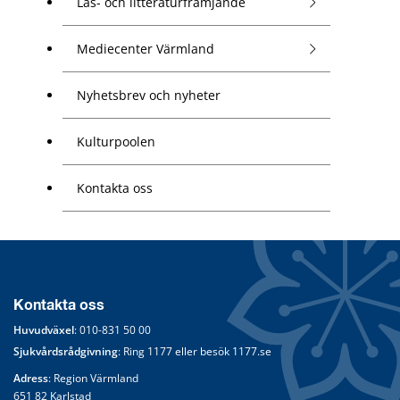
Läs- och litteraturfrämjande
Mediecenter Värmland
Nyhetsbrev och nyheter
Kulturpoolen
Kontakta oss
Kontakta oss
Huvudväxel
: 
010-831 50 00
Sjukvårdsrådgivning
: Ring 
1177
 eller besök 
1177.se
Adress
: Region Värmland
651 82 Karlstad