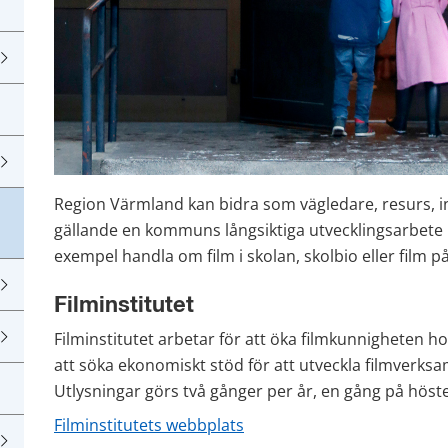
Region Värmland kan bidra som vägledare, resurs, i
gällande en kommuns långsiktiga utvecklingsarbete i
exempel handla om film i skolan, skolbio eller film p
Filminstitutet
Filminstitutet arbetar för att öka filmkunnigheten ho
att söka ekonomiskt stöd för att utveckla filmver
Utlysningar görs två gånger per år, en gång på höst
Filminstitutets webbplats