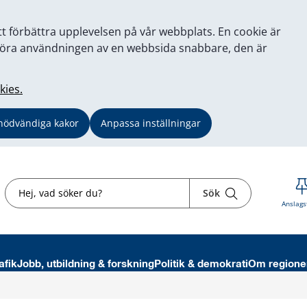
tt förbättra upplevelsen på vår webbplats. En cookie är
tt göra användningen av en webbsida snabbare, den är
kies.
nödvändiga kakor
Anpassa inställningar
Sök
Sök
Anslags
afik
Jobb, utbildning & forskning
Politik & demokrati
Om regione