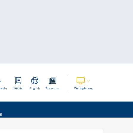
Visa våra andra webbplatser
tavla
Lättläst
English
Pressrum
Webbplatser
n