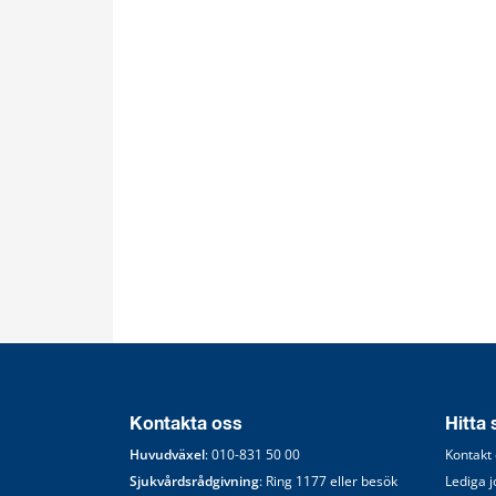
Kontakta oss
Hitta
Huvudväxel
: 
010-831 50 00
Kontakt
Sjukvårdsrådgivning
: Ring 
1177
 eller besök 
Lediga 