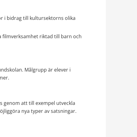
 i bidrag till kultursektorns olika 
ilmverksamhet riktad till barn och 
rundskolan. Målgrupp är elever i 
mer.
as genom att till exempel utveckla 
öjliggöra nya typer av satsningar.