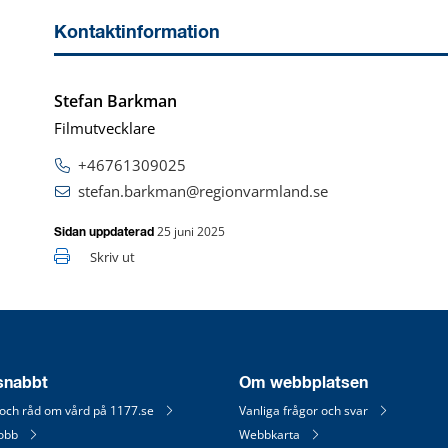
Kontaktinformation
Stefan Barkman
Filmutvecklare
+46761309025
stefan.barkman@regionvarmland.se
25 juni 2025
Sidan uppdaterad
Skriv ut
 snabbt
Om webbplatsen
 och råd om vård på 1177.se
Vanliga frågor och svar
jobb
Webbkarta