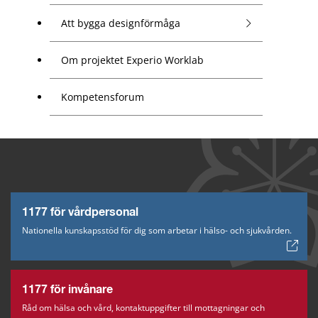
Att bygga designförmåga
Om projektet Experio Worklab
Kompetensforum
1177 för vårdpersonal
Nationella kunskapsstöd för dig som arbetar i hälso- och sjukvården.
1177 för invånare
Råd om hälsa och vård, kontaktuppgifter till mottagningar och