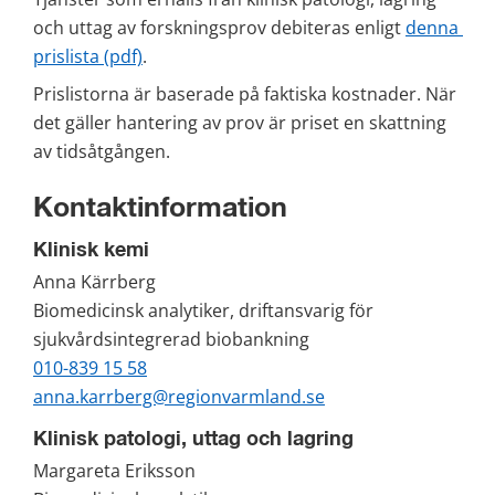
och uttag av forskningsprov debiteras enligt 
denna 
pdf, 226 kB.
prislista (pdf)
.
Prislistorna är baserade på faktiska kostnader. När 
det gäller hantering av prov är priset en skattning 
av tidsåtgången.
Kontaktinformation
Klinisk kemi
Anna Kärrberg
Biomedicinsk analytiker, driftansvarig för 
sjukvårdsintegrerad biobankning
010-839 15 58
anna.karrberg@regionvarmland.se
Klinisk patologi, uttag och lagring
Margareta Eriksson