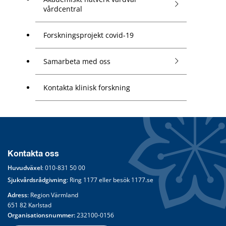
vårdcentral
Forskningsprojekt covid-19
Samarbeta med oss
Kontakta klinisk forskning
Kontakta oss
Huvudväxel
: 
010-831 50 00
Sjukvårdsrådgivning
: Ring 
1177
 eller besök 
1177.se
Adress
: Region Värmland
651 82 Karlstad
Organisationsnummer:
 232100-0156