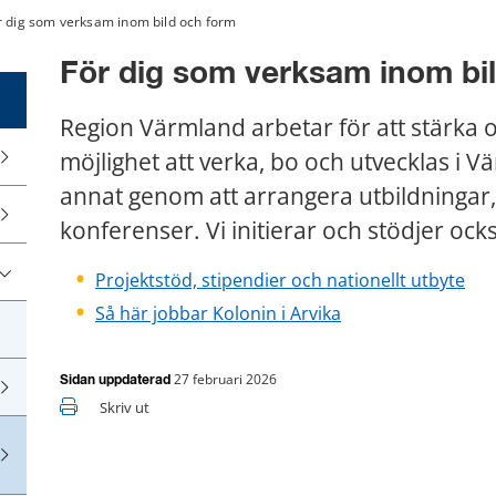
r dig som verksam inom bild och form
För dig som verksam inom bi
Region Värmland arbetar för att stärka 
möjlighet att verka, bo och utvecklas i Vä
annat genom att arrangera utbildningar, 
konferenser. Vi initierar och stödjer ock
Projektstöd, stipendier och nationellt utbyte
Så här jobbar Kolonin i Arvika
27 februari 2026
Sidan uppdaterad
Skriv ut