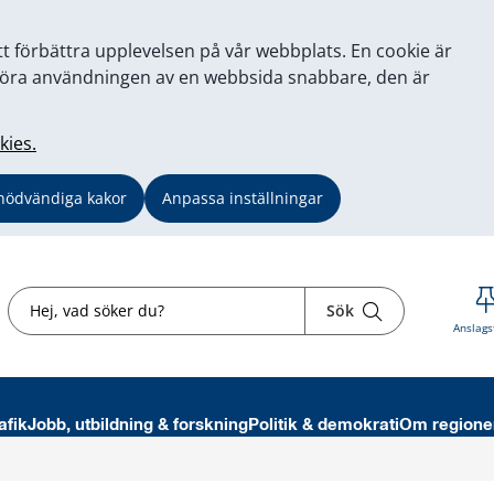
tt förbättra upplevelsen på vår webbplats. En cookie är
tt göra användningen av en webbsida snabbare, den är
kies.
nödvändiga kakor
Anpassa inställningar
Sök
Sök
Anslags
afik
Jobb, utbildning & forskning
Politik & demokrati
Om regione