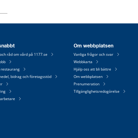
 snabbt
Om webbplatsen
 och råd om vård på 1177.se
Vanliga frågor och svar
jobb
Webbkarta
 restaurang
Hjälp oss att bli bättre
medel, bidrag och företagsstöd
Om webbplatsen
er
Prenumeration
ring
Tillgänglighetsredogörelse
arbetare