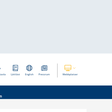
Visa våra andra webbplatser
tavla
Lättläst
English
Pressrum
Webbplatser
n