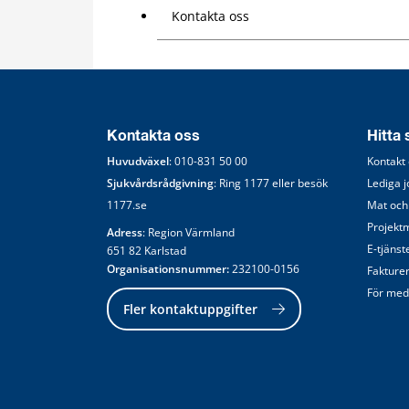
Kontakta oss
Kontakta oss
Hitta
Huvudväxel
: 
010-831 50 00
Kontakt
Sjukvårdsrådgivning
: Ring 
1177
 eller besök 
Lediga 
1177.se
Mat och
Projekt
Adress
: Region Värmland
E-tjänst
651 82 Karlstad
Organisationsnummer:
 232100-0156
Fakture
För med
Fler kontaktuppgifter