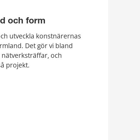
ld och form
och utveckla konstnärernas 
rmland. Det gör vi bland 
nätverksträffar, och 
så projekt.