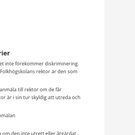
rier
t inte förekommer diskriminering. 
. Folkhögskolans rektor är den som 
nmäla till rektor om de får 
 är i sin tur skyldig att utreda och 
nmälan 
m den inte utrett eller åtgärdat 