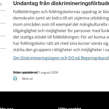
Undantag från diskrimineringsförbud
Folkbildningen och folkhögskolornas uppdrag är blan
demokratin samt att bidra till att utjämna utbildning
inom områden som till exempel det mångkulturella 
tillgänglighet och möjligheter för personer med funk
det statliga stödet till folkbildningen. För att kunna
har folkhögskolor rätt att med sina kurser vända sig ti
stärka den gruppens rättigheter och möjligheter i s
Om Diskrimineringslagen och DO på Regeringskansli
5 augusti 2026
Sidan uppdaterad
Skriv ut