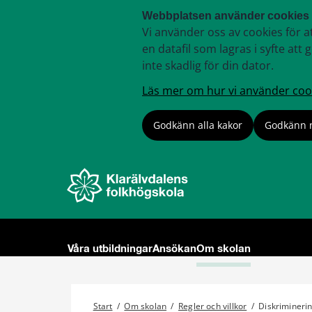
Webbplatsen använder cookies
Vi använder oss av cookies för a
en datafil som lagras i syfte a
inte skadlig för din dator.
Läs mer om hur vi använder coo
Godkänn alla kakor
Godkänn 
Våra utbildningar
Ansökan
Om skolan
Start
/
Om skolan
/
Regler och villkor
/
Diskrimineri