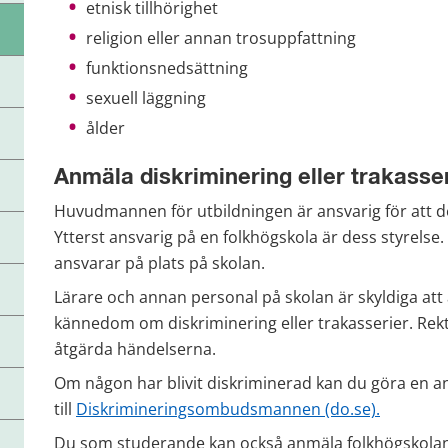
etnisk tillhörighet
religion eller annan trosuppfattning
funktionsnedsättning
sexuell läggning
ålder
Anmäla diskriminering eller trakasse
Huvudmannen för utbildningen är ansvarig för att de
Ytterst ansvarig på en folkhögskola är dess styrelse
ansvarar på plats på skolan.
Lärare och annan personal på skolan är skyldiga att a
kännedom om diskriminering eller trakasserier. Rektor
åtgärda händelserna.
Om någon har blivit diskriminerad kan du göra en a
till 
Diskrimineringsombudsmannen (do.se).
Du som studerande kan också anmäla folkhögskolan o