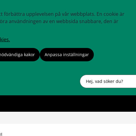
tt förbättra upplevelsen på vår webbplats. En cookie är
tt göra användningen av en webbsida snabbare, den är
kies.
nödvändiga kakor
Anpassa inställningar
Sök
ng