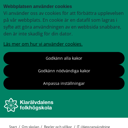
Webbplatsen använder cookies
Vi använder oss av cookies för att förbättra upplevelsen
på vår webbplats. En cookie är en datafil som lagras i
syfte att göra användningen av en webbsida snabbare,
den är inte skadlig för din dator.
Läs mer om hur vi använder cookies.
Godkänn alla kakor
Godkänn nödvändiga kakor
Anpassa inställningar
Start
/
Om skolan
/
Regler och villkor
/
IT-/datoranvändning