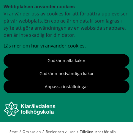
Webbplatsen använder cookies
Vi använder oss av cookies för att förbättra upplevelsen
på vår webbplats. En cookie är en datafil som lagras i
syfte att göra användningen av en webbsida snabbare,
den är inte skadlig för din dator.
Läs mer om hur vi använder cookies.
Godkänn alla kakor
Godkänn nödvändiga kakor
Anpassa inställningar
Start
/
Om skolan
/
Regler och villkor
/
Tillgänglighet för alla